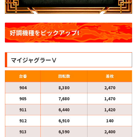
好調機種をピックアップ!
マイジャグラーⅤ
台番
回転数
差枚
904
8,380
2,470
905
7,680
1,470
911
6,440
1,420
912
6,910
140
913
6,590
2,400