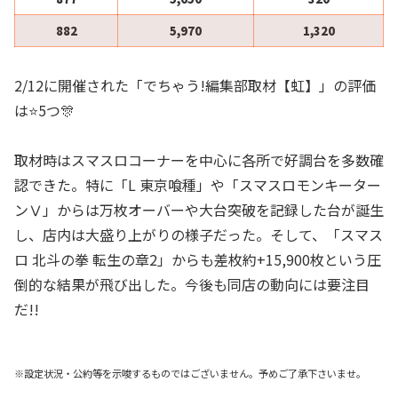
882
5,970
1,320
2/12に開催された「でちゃう!編集部取材【虹】」の評価
は⭐️5つ🎊
取材時はスマスロコーナーを中心に各所で好調台を多数確
認できた。特に「L 東京喰種」や「スマスロモンキーター
ンⅤ」からは万枚オーバーや大台突破を記録した台が誕生
し、店内は大盛り上がりの様子だった。そして、「スマス
ロ 北斗の拳 転生の章2」からも差枚約+15,900枚という圧
倒的な結果が飛び出した。今後も同店の動向には要注目
だ!!
※設定状況・公約等を示唆するものではございません。予めご了承下さいませ。