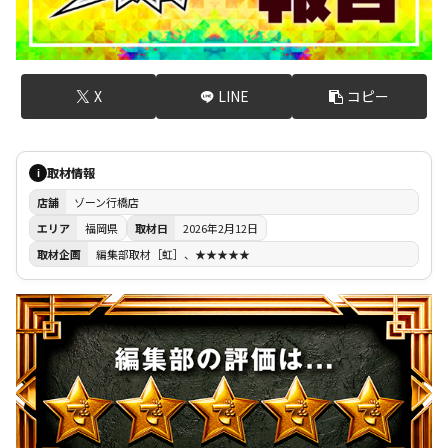
X
LINE
コピー
取材情報
i
店舗
ゾーン行橋店
エリア
福岡県
取材日
2026年2月12日
取材企画
編集部取材［虹］、★★★★★