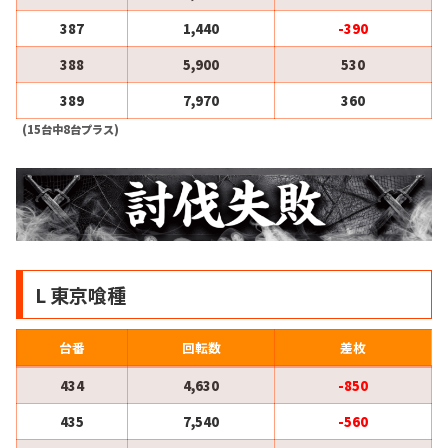
387
1,440
-390
388
5,900
530
389
7,970
360
(15台中8台プラス)
L 東京喰種
台番
回転数
差枚
434
4,630
-850
435
7,540
-560