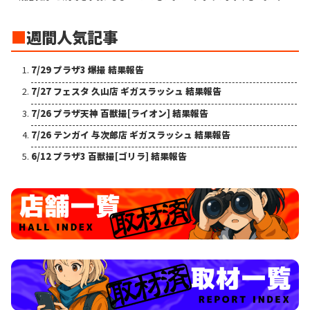
■
週間人気記事
7/29 プラザ3 爆撮 結果報告
7/27 フェスタ 久山店 ギガスラッシュ 結果報告
7/26 プラザ天神 百獣撮[ライオン] 結果報告
7/26 テンガイ 与次郎店 ギガスラッシュ 結果報告
6/12 プラザ3 百獣撮[ゴリラ] 結果報告