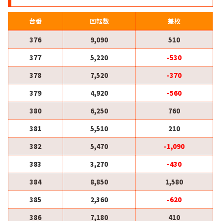
台番
回転数
差枚
376
9,090
510
377
5,220
-530
378
7,520
-370
379
4,920
-560
380
6,250
760
381
5,510
210
382
5,470
-1,090
383
3,270
-430
384
8,850
1,580
385
2,360
-620
386
7,180
410