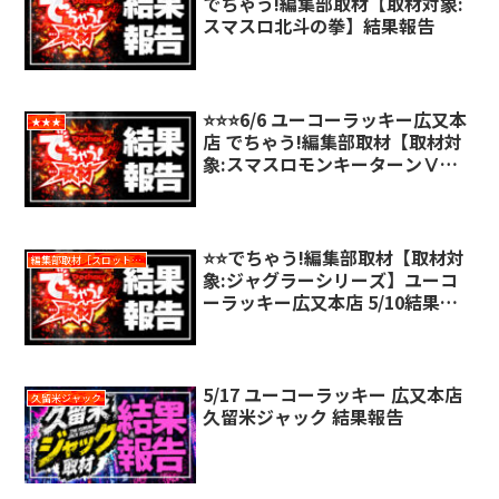
でちゃう!編集部取材【取材対象:
スマスロ北斗の拳】結果報告
⭐️⭐️⭐️6/6 ユーコーラッキー広又本
★★★
店 でちゃう!編集部取材【取材対
象:スマスロモンキーターンⅤ】
結果報告
⭐️⭐️でちゃう!編集部取材【取材対
編集部取材［スロット対象機種アリ］
象:ジャグラーシリーズ】ユーコ
ーラッキー広又本店 5/10結果報
告
5/17 ユーコーラッキー 広又本店
久留米ジャック
久留米ジャック 結果報告