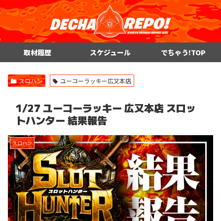
取材履歴
スケジュール
でちゃう!TOP
スロハン
ユーコーラッキー広又本店
1/27 ユーコーラッキー 広又本店 スロッ
トハンター 結果報告
スロハン