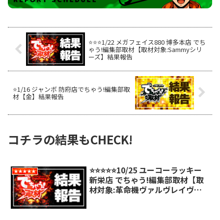
⭐️⭐️⭐️1/22 メガフェイス880 博多本店 でち
ゃう!編集部取材【取材対象:Sammyシリ
ーズ】結果報告
⭐️1/16 ジャンボ 防府店でちゃう!編集部取
材【金】結果報告
コチラの結果もCHECK!
⭐️⭐️⭐️⭐️⭐️10/25 ユーコーラッキー
★★★★★
新栄店 でちゃう!編集部取材【取
材対象:革命機ヴァルヴレイヴ】
結果報告