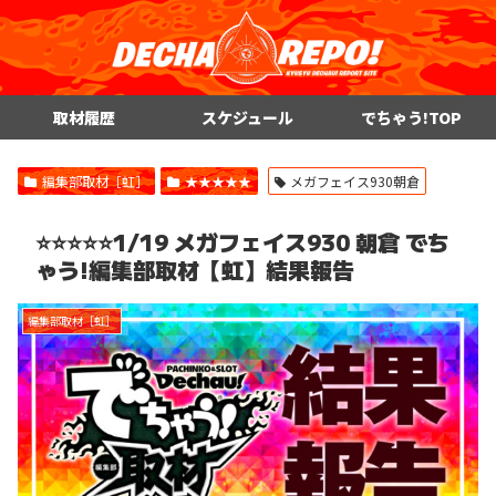
取材履歴
スケジュール
でちゃう!TOP
編集部取材［虹］
★★★★★
メガフェイス930朝倉
⭐️⭐️⭐️⭐️⭐️1/19 メガフェイス930 朝倉 でち
ゃう!編集部取材【虹】結果報告
編集部取材［虹］