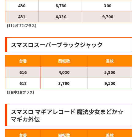
450
6,780
300
451
4,330
9,700
(11台中7台プラス)
スマスロスーパーブラックジャック
台番
回転数
差枚
616
4,020
5,800
618
3,790
9,100
(3台中2台プラス)
スマスロ マギアレコード 魔法少女まどか☆
マギカ外伝
台番
回転数
差枚