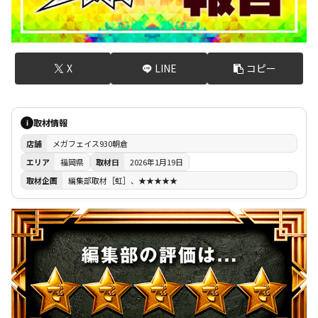
X
LINE
コピー
取材情報
i
店舗
メガフェイス930朝倉
エリア
福岡県
取材日
2026年1月19日
取材企画
編集部取材［虹］、★★★★★