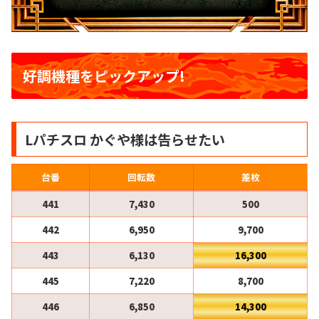
好調機種をピックアップ!
Lパチスロ かぐや様は告らせたい
台番
回転数
差枚
441
7,430
500
442
6,950
9,700
443
6,130
16,300
445
7,220
8,700
446
6,850
14,300