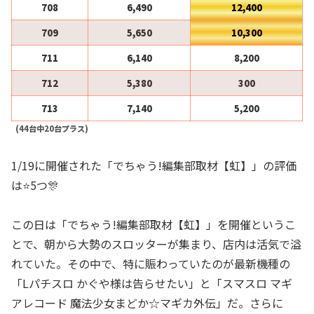
708
6,490
12,400
709
5,650
10,300
711
6,140
8,200
712
5,380
300
713
7,140
5,200
(44台中20台プラス)
1/19に開催された「でちゃう!編集部取材【虹】」の評価
は⭐️5つ🎊
この日は「でちゃう!編集部取材【虹】」を開催というこ
とで、朝から大勢のスロッターが集まり、店内は活気で溢
れていた。その中で、特に賑わっていたのが最新機種の
「Lパチスロ かぐや様は告らせたい」と「スマスロ マギ
アレコード 魔法少女まどか☆マギカ外伝」だ。さらに