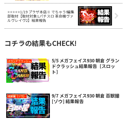
⭐️⭐️⭐️⭐️⭐️1/19 プラザ本店Ⅱ でちゃう!編集
部取材【取材対象:Lパチスロ 革命機ヴァ
ルヴレイヴ2】結果報告
コチラの結果もCHECK!
5/5 メガフェイス930 朝倉 グラン
グランドクラッシュ
ドクラッシュ結果報告［スロッ
ト］
9/7 メガフェイス930 朝倉 百獣撮
百獣撮［ゾウ］
[ゾウ] 結果報告