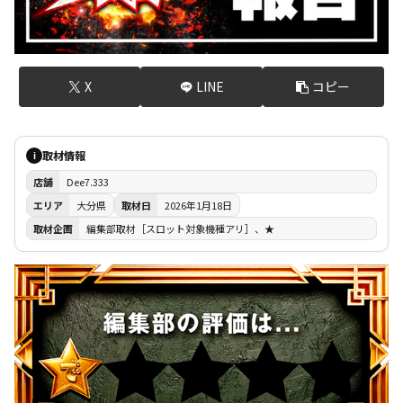
X
LINE
コピー
取材情報
i
店舗
Dee7.333
エリア
大分県
取材日
2026年1月18日
取材企画
編集部取材［スロット対象機種アリ］、★