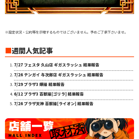
※設定状況・公約等を示唆するものではございません。予めご了承下さいませ。
■
週間人気記事
7/27 フェスタ 久山店 ギガスラッシュ 結果報告
7/26 テンガイ 与次郎店 ギガスラッシュ 結果報告
7/29 プラザ3 爆撮 結果報告
6/12 プラザ3 百獣撮[ゴリラ] 結果報告
7/26 プラザ天神 百獣撮[ライオン] 結果報告