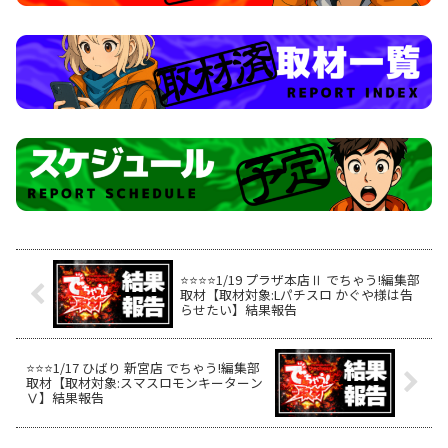
⭐️⭐️⭐️⭐️1/19 プラザ本店Ⅱ でちゃう!編集部
取材【取材対象:Lパチスロ かぐや様は告
らせたい】結果報告
⭐️⭐️⭐️1/17 ひばり 新宮店 でちゃう!編集部
取材【取材対象:スマスロモンキーターン
Ⅴ】結果報告