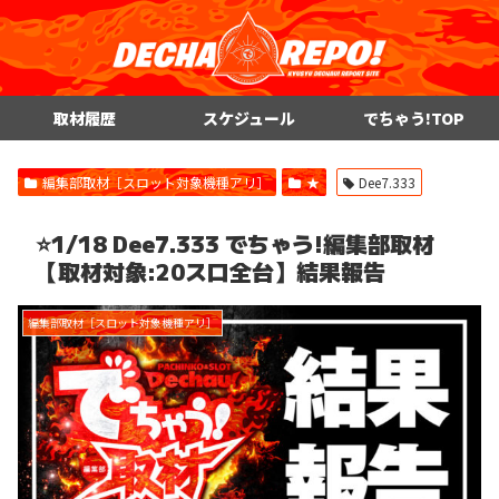
取材履歴
スケジュール
でちゃう!TOP
編集部取材［スロット対象機種アリ］
★
Dee7.333
⭐️1/18 Dee7.333 でちゃう!編集部取材
【取材対象:20スロ全台】結果報告
編集部取材［スロット対象機種アリ］