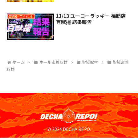
11/13 ユーコーラッキー 福間店
百獣撮［ライオン］
百獣撮 結果報告
ホーム
ホール密着取材
聖域取材
聖域密着
取材
© 2024 DECHA REPO.