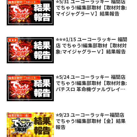
⭐️5/31 ユーコーラッキー 福間店
編集部取材［スロット対象機種アリ］
でちゃう!編集部取材【取材対象:
マイジャグラーⅤ】結果報告
⭐️⭐️⭐️1/15 ユーコーラッキー 福間
★★★
店 でちゃう!編集部取材【取材対
象:マイジャグラーⅤ】結果報告
⭐️5/24 ユーコーラッキー 福間店
編集部取材［スロット対象機種アリ］
でちゃう!編集部取材【取材対象:
パチスロ 革命機ヴァルヴレイ
ヴ】結果報告
⭐️9/23 ユーコーラッキー福間店
編集部取材［金］
でちゃう!編集部取材【金】結果
報告