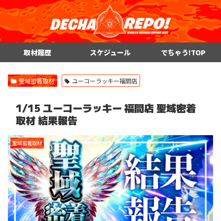
取材履歴
スケジュール
でちゃう!TOP
聖域密着取材
ユーコーラッキー福間店
1/15 ユーコーラッキー 福間店 聖域密着
取材 結果報告
聖域密着取材