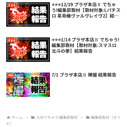
⭐️⭐️⭐️12/29 プラザ本店Ⅱ でちゃ
★★★
う!編集部取材【取材対象:Lパチス
ロ 革命機ヴァルヴレイヴ2】結果
報告
⭐️⭐️⭐️1/14 プラザ本店Ⅱ でちゃう!
★★★
編集部取材【取材対象:スマスロ
北斗の拳】結果報告
7/1 プラザ本店Ⅱ 爆撮 結果報告
爆撮
ホーム
九州でちゃう!編集部取材
編集部取材［ダイ
ヤ］