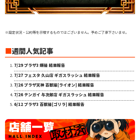
※設定状況・公約等を示唆するものではございません。予めご了承下さいませ。
■
週間人気記事
7/29 プラザ3 爆撮 結果報告
7/27 フェスタ 久山店 ギガスラッシュ 結果報告
7/26 プラザ天神 百獣撮[ライオン] 結果報告
7/26 テンガイ 与次郎店 ギガスラッシュ 結果報告
6/12 プラザ3 百獣撮[ゴリラ] 結果報告