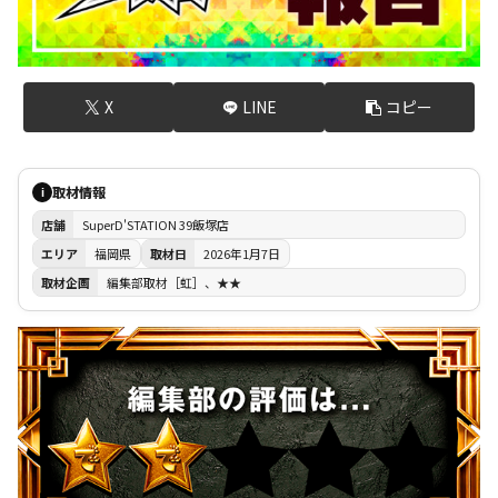
X
LINE
コピー
取材情報
i
店舗
SuperD'STATION 39飯塚店
エリア
福岡県
取材日
2026年1月7日
取材企画
編集部取材［虹］、★★