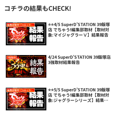
コチラの結果もCHECK!
⭐️⭐️4/5 SuperD’STATION 39飯塚
編集部取材［スロット対象機種アリ］
店 でちゃう!編集部取材【取材対
象:マイジャグラーⅤ】結果報告
4/24 SuperD’STATION 39飯塚店
3強取材
3強取材結果報告
⭐️⭐️5/5 SuperD’STATION 39飯塚
編集部取材［スロット対象機種アリ］
店 でちゃう!編集部取材【取材対
象:ジャグラーシリーズ】結果報
告