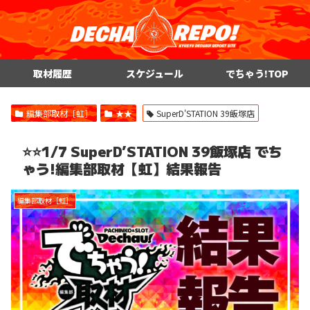
取材履歴
スケジュール
でちゃう!TOP
編集部取材［虹］
★★
SuperD'STATION 39飯塚店
⭐️⭐️1/7 SuperD’STATION 39飯塚店 でち
ゃう!編集部取材【虹】結果報告
編集部取材［虹］