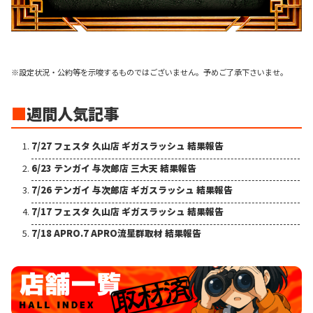
※設定状況・公約等を示唆するものではございません。予めご了承下さいませ。
■
週間人気記事
7/27 フェスタ 久山店 ギガスラッシュ 結果報告
6/23 テンガイ 与次郎店 三大天 結果報告
7/26 テンガイ 与次郎店 ギガスラッシュ 結果報告
7/17 フェスタ 久山店 ギガスラッシュ 結果報告
7/18 APRO.7 APRO流星群取材 結果報告