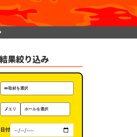
P
結果絞り込み
取
材
カ
エ
ホ
テ
リ
ー
ゴ
ア
ル
リ
日付
（タ
ー
グ）