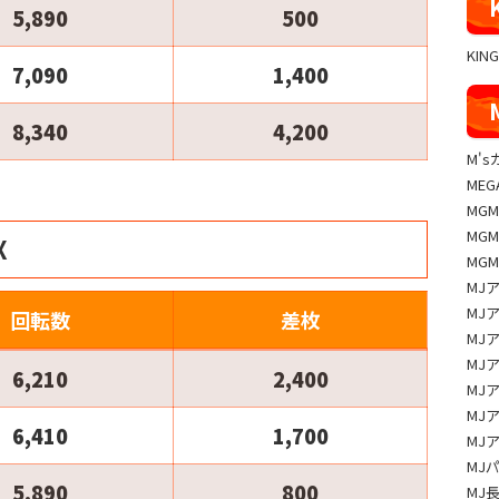
5,890
500
KIN
7,090
1,400
8,340
4,200
M'
MEG
MG
MG
X
MG
MJ
MJ
回転数
差枚
MJ
MJ
6,210
2,400
MJ
MJ
6,410
1,700
MJ
MJ
5,890
800
MJ