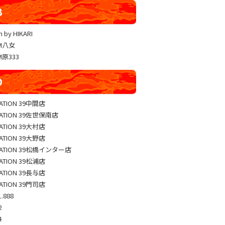
YUKO LUCKY×FACE 共闘取材
B
ヴァルヴレイヴ編集部一斉調査
 by HIKARI
三共闘取材
AM八女
熊本の陣
M原333
総力取材
D
協力取材
ゼッパチ取材
TATION 39中間店
TATION 39佐世保南店
TATION 39大村店
TATION 39大野店
TATION 39松橋インター店
TATION 39松浦店
TATION 39長与店
TATION 39門司店
.888
2
4