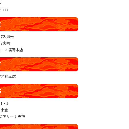
5
.333
E
37久留米
37宮崎
ペース福岡本店
F
RE若松本店
G
N1・1
N小倉
GOアリーナ天神