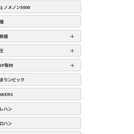
編集部取材［虹］
ェノメノン5000
編集部取材［ダイヤ］
編集部取材［金］
撮
編集部取材［スロット対象機種アリ］
＋
獣撮
百獣撮［ライオン］
＋
王
百獣撮-改-［ライオン］
超スロット乱王
＋
百獣撮［ゴリラ］
OP取材
スロット乱王
百獣撮-改-［ゴリラ］
周年番付
パチンコ乱王
まりンピック
百獣撮［ゾウ］
POP番付
百獣撮-改-［ゾウ］
PICK番付
AKERS
レハン
ロハン