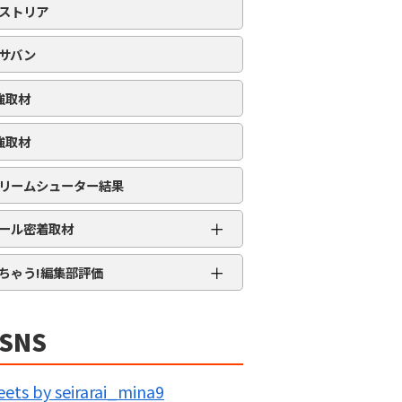
ストリア
サバン
強取材
強取材
リームシューター結果
＋
ール密着取材
APRO流星群取材
＋
ちゃう!編集部評価
三大天
★★★★★
5MENジャーズ
★★★★
SNS
久留米ジャック
★★★
IG BANG
★★
ets by seirarai_mina9
回胴の極意