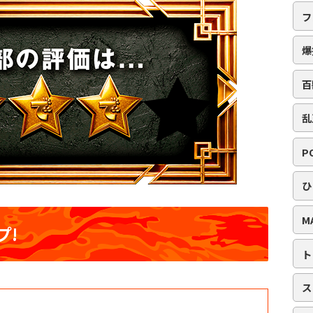
フ
爆
百
乱
P
ひ
M
プ!
ト
ス