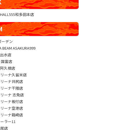
K
GHALL555和多田本店
M
sガーデン
A BEAM ASAKURA999
M出水店
M 国富店
M阿久根店
アリーナ久留米店
アリーナ井尻店
アリーナ干隈店
アリーナ 志免店
アリーナ板付店
アリーナ空港店
アリーナ箱崎店
パーラー11
長尾店