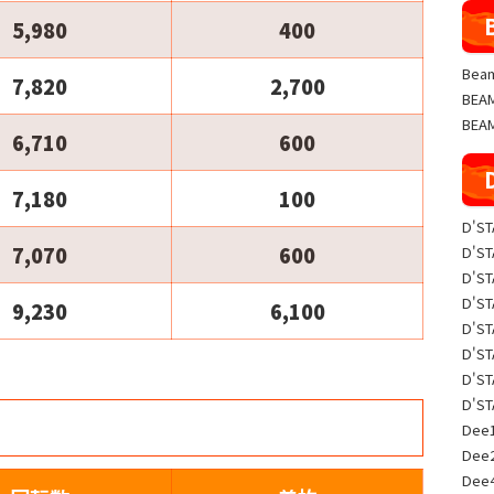
5,980
400
Beam
7,820
2,700
BE
BEA
6,710
600
7,180
100
D'S
7,070
600
D'S
D'S
D'S
9,230
6,100
D'S
D'S
D'S
D'S
Dee1
Dee
Dee