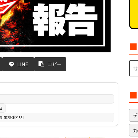
■
LINE
コピー
■
日
デ
ト対象機種アリ］
九