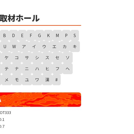
★
勇者たまピー取材
WANTED WONDERLAND
取材ホール
ギガスラッシュ
超ギガスラッシュ
B
D
E
F
G
K
M
P
S
新春スタートダッシュ取材
U
W
ア
イ
ウ
エ
カ
キ
GRAND WARS-新店実践録-
ケ
コ
サ
シ
ス
セ
ソ
UGEEEEEEE!
ギャラクシー取材
テ
ナ
ニ
ハ
ヒ
フ
ヘ
グランドクラッシュ
メ
モ
ユ
ワ
漢
#
トリプルユニオン
天極
A
玉屋共闘取材
SHOW TIME取材
LOT333
O.1
聖域取材
O.7
戸畑クエスト