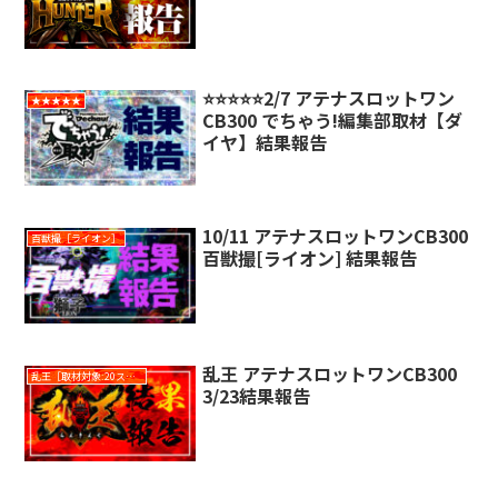
⭐️⭐️⭐️⭐️⭐️2/7 アテナスロットワン
★★★★★
CB300 でちゃう!編集部取材【ダ
イヤ】結果報告
10/11 アテナスロットワンCB300
百獣撮［ライオン］
百獣撮[ライオン] 結果報告
乱王 アテナスロットワンCB300
乱王［取材対象:20スロ全台］
3/23結果報告