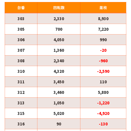
台番
回転数
差枚
303
2,330
8,930
305
700
7,220
306
4,050
990
307
1,360
-20
308
2,340
-960
310
4,320
-2,590
311
3,450
110
312
3,460
5,880
313
1,050
-1,220
315
5,020
-4,920
316
90
-130