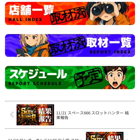
11/21 スペース666 スロットハンター 結
果報告