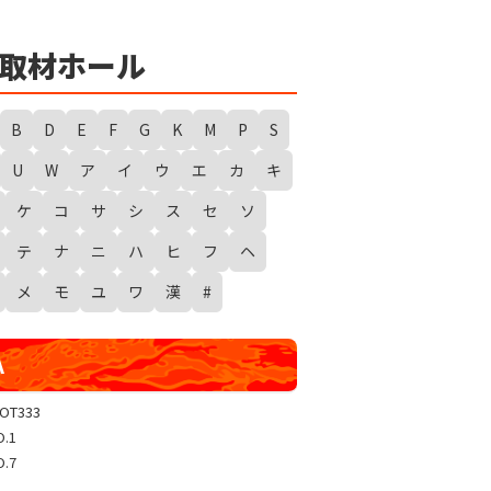
★
勇者たまピー取材
WANTED WONDERLAND
取材ホール
ギガスラッシュ
超ギガスラッシュ
B
D
E
F
G
K
M
P
S
新春スタートダッシュ取材
U
W
ア
イ
ウ
エ
カ
キ
GRAND WARS-新店実践録-
ケ
コ
サ
シ
ス
セ
ソ
UGEEEEEEE!
ギャラクシー取材
テ
ナ
ニ
ハ
ヒ
フ
ヘ
グランドクラッシュ
メ
モ
ユ
ワ
漢
#
トリプルユニオン
天極
A
玉屋共闘取材
SHOW TIME取材
LOT333
O.1
聖域取材
O.7
戸畑クエスト