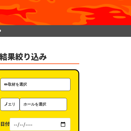
P
結果絞り込み
取
材
カ
エ
ホ
テ
リ
ー
ゴ
ア
ル
リ
日付
（タ
ー
グ）