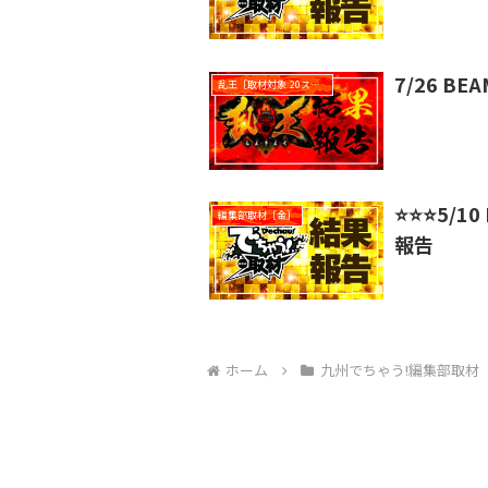
7/26 B
乱王［取材対象:20スロ全台］
⭐️⭐️⭐️
編集部取材［金］
報告
ホーム
九州でちゃう!編集部取材