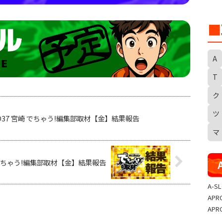
■
A
T
ク
S
ツ
19 EVO37 宮崎 でちゃう!編集部取材【金】結果報告
マ
月隈店 でちゃう!編集部取材【金】結果報告
A-S
APR
APR