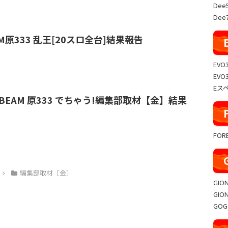
Dee
Dee7
EAM原333 乱王[20スロ全台]結果報告
EVO
EVO
Eス
5/10 BEAM 原333 でちゃう!編集部取材【金】結果
FO
編集部取材［金］
GIO
GIO
GO