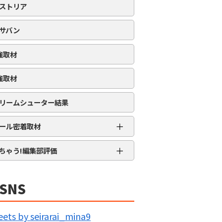
ストリア
サバン
強取材
強取材
リームシューター結果
＋
ール密着取材
APRO流星群取材
＋
ちゃう!編集部評価
三大天
★★★★★
5MENジャーズ
★★★★
SNS
久留米ジャック
★★★
IG BANG
★★
ets by seirarai_mina9
回胴の極意