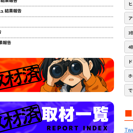
ュ 結果報告
ヒ
シュ 結果報告
ア
告
3
結果報告
4
ド
ホ
で
■
B
Twe