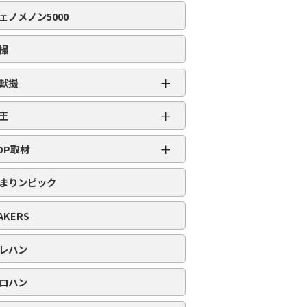
編集部取材［虹］
ェノメノン5000
編集部取材［ダイヤ］
編集部取材［金］
撮
編集部取材［スロット対象機種アリ］
＋
獣撮
百獣撮［ライオン］
＋
王
百獣撮-改-［ライオン］
超スロット乱王
＋
百獣撮［ゴリラ］
OP取材
スロット乱王
百獣撮-改-［ゴリラ］
周年番付
パチンコ乱王
まりンピック
百獣撮［ゾウ］
POP番付
百獣撮-改-［ゾウ］
PICK番付
AKERS
レハン
ロハン