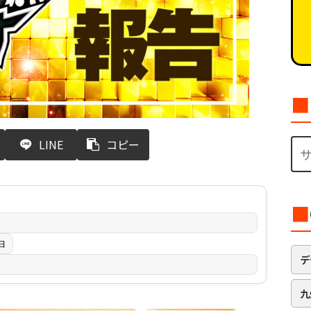
■
LINE
コピー
■
日
デ
九