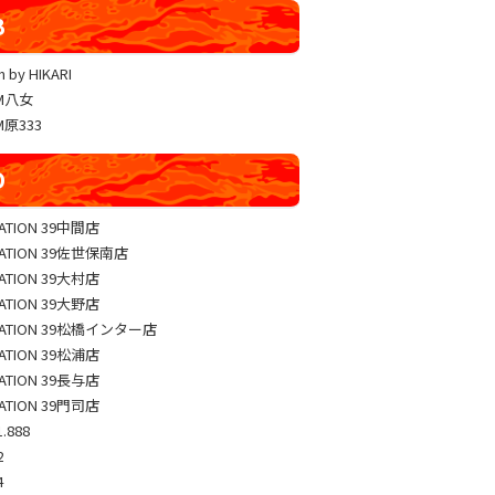
YUKO LUCKY×FACE 共闘取材
B
ヴァルヴレイヴ編集部一斉調査
 by HIKARI
三共闘取材
AM八女
熊本の陣
M原333
総力取材
D
協力取材
ゼッパチ取材
TATION 39中間店
TATION 39佐世保南店
TATION 39大村店
TATION 39大野店
TATION 39松橋インター店
TATION 39松浦店
TATION 39長与店
TATION 39門司店
.888
2
4