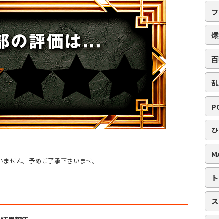
フ
爆
百
乱
P
ひ
M
いません。予めご了承下さいませ。
ト
ス