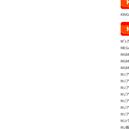
KIN
M'
MEG
MG
MG
MG
MJ
MJ
MJ
MJ
MJ
MJ
MJ
MJ
MJ