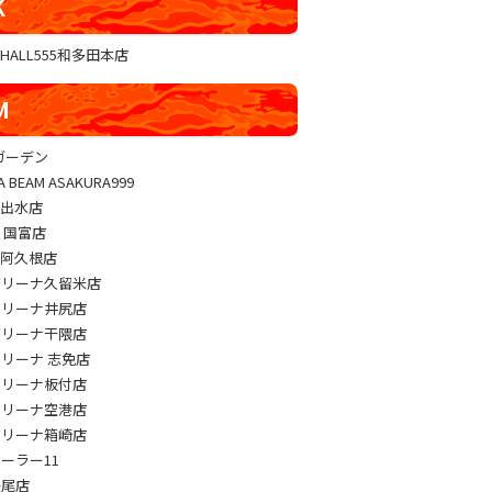
K
GHALL555和多田本店
M
sガーデン
A BEAM ASAKURA999
M出水店
M 国富店
M阿久根店
アリーナ久留米店
アリーナ井尻店
アリーナ干隈店
アリーナ 志免店
アリーナ板付店
アリーナ空港店
アリーナ箱崎店
パーラー11
長尾店