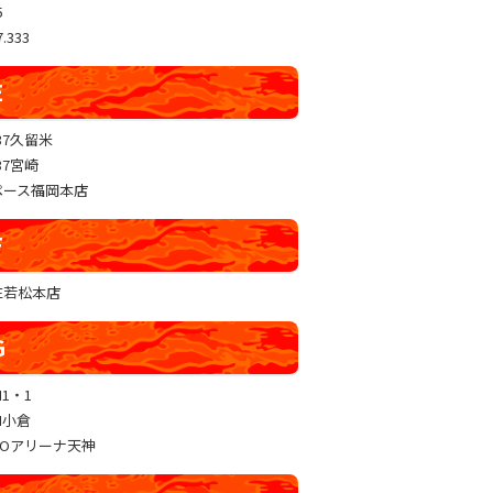
5
.333
E
37久留米
37宮崎
ペース福岡本店
F
RE若松本店
G
N1・1
N小倉
GOアリーナ天神