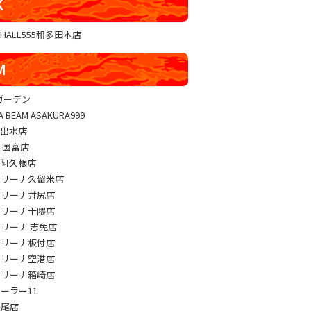
K
GHALL555和多田本店
M
sガーデン
A BEAM ASAKURA999
M出水店
M 国富店
M阿久根店
アリーナ久留米店
アリーナ井尻店
アリーナ干隈店
アリーナ 志免店
アリーナ板付店
アリーナ空港店
アリーナ箱崎店
パーラー11
長尾店