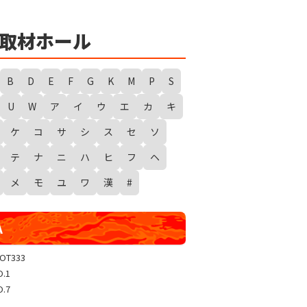
★
勇者たまピー取材
WANTED WONDERLAND
取材ホール
ギガスラッシュ
超ギガスラッシュ
B
D
E
F
G
K
M
P
S
新春スタートダッシュ取材
U
W
ア
イ
ウ
エ
カ
キ
GRAND WARS-新店実践録-
ケ
コ
サ
シ
ス
セ
ソ
UGEEEEEEE!
ギャラクシー取材
テ
ナ
ニ
ハ
ヒ
フ
ヘ
グランドクラッシュ
メ
モ
ユ
ワ
漢
#
トリプルユニオン
天極
A
玉屋共闘取材
SHOW TIME取材
LOT333
O.1
聖域取材
O.7
戸畑クエスト