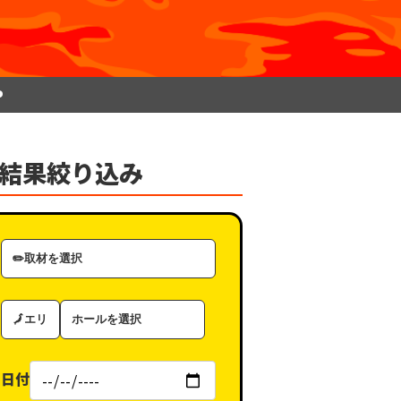
P
結果絞り込み
取
材
カ
エ
ホ
テ
リ
ー
ゴ
ア
ル
リ
日付
（タ
ー
グ）