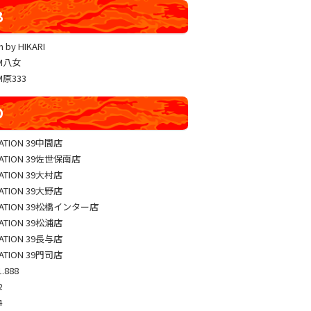
YUKO LUCKY×FACE 共闘取材
B
ヴァルヴレイヴ編集部一斉調査
 by HIKARI
三共闘取材
AM八女
熊本の陣
M原333
総力取材
D
協力取材
ゼッパチ取材
TATION 39中間店
TATION 39佐世保南店
TATION 39大村店
TATION 39大野店
TATION 39松橋インター店
TATION 39松浦店
TATION 39長与店
TATION 39門司店
.888
2
4