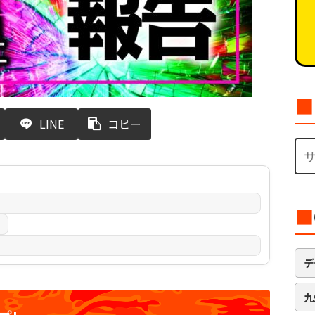
■
LINE
コピー
■
日
デ
九