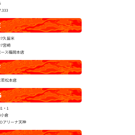
5
.333
E
37久留米
37宮崎
ペース福岡本店
F
RE若松本店
G
N1・1
N小倉
GOアリーナ天神