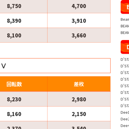
8,750
4,700
Beam
8,390
3,910
BE
BEA
8,100
3,660
D'S
ンⅤ
D'S
D'S
D'S
回転数
差枚
D'S
D'S
8,230
2,980
D'S
D'S
Dee1
8,160
2,150
Dee
Dee
2,370
3,540