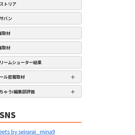
ストリア
サバン
強取材
強取材
リームシューター結果
＋
ール密着取材
APRO流星群取材
＋
ちゃう!編集部評価
三大天
★★★★★
5MENジャーズ
★★★★
SNS
久留米ジャック
★★★
IG BANG
★★
ets by seirarai_mina9
回胴の極意