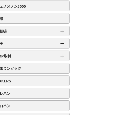
編集部取材［虹］
ェノメノン5000
編集部取材［ダイヤ］
編集部取材［金］
撮
編集部取材［スロット対象機種アリ］
＋
獣撮
百獣撮［ライオン］
＋
王
百獣撮-改-［ライオン］
超スロット乱王
＋
百獣撮［ゴリラ］
OP取材
スロット乱王
百獣撮-改-［ゴリラ］
周年番付
パチンコ乱王
まりンピック
百獣撮［ゾウ］
POP番付
百獣撮-改-［ゾウ］
PICK番付
AKERS
レハン
ロハン