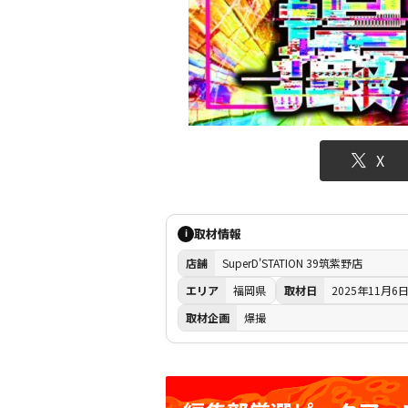
X
取材情報
i
店舗
SuperD'STATION 39筑紫野店
エリア
福岡県
取材日
2025年11月6
取材企画
爆撮