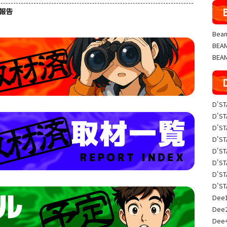
果報告
Beam
BE
BEA
D'S
D'S
D'S
D'S
D'S
D'S
D'S
D'S
Dee1
Dee
Dee