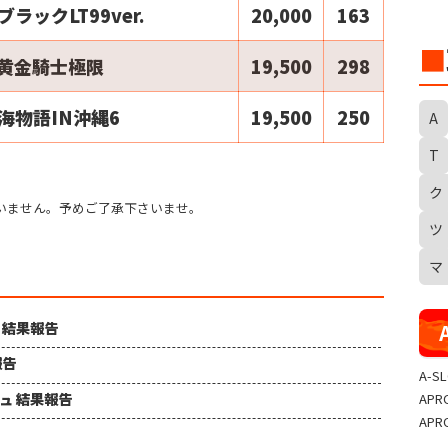
ブラックLT99ver.
20,000
163
■
2黄金騎士極限
19,500
298
海物語IN沖縄6
19,500
250
A
T
ク
S
いません。予めご了承下さいませ。
ツ
マ
ュ 結果報告
報告
A-S
シュ 結果報告
APR
APR