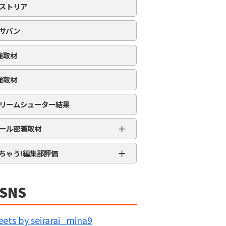
ストリア
サバン
強取材
強取材
リームシューター結果
＋
ール密着取材
APRO流星群取材
＋
ちゃう!編集部評価
三大天
★★★★★
5MENジャーズ
★★★★
SNS
久留米ジャック
★★★
IG BANG
★★
ets by seirarai_mina9
回胴の極意