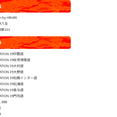
YUKO LUCKY×FACE 共闘取材
B
ヴァルヴレイヴ編集部一斉調査
 by HIKARI
三共闘取材
AM八女
熊本の陣
M原333
総力取材
D
協力取材
ゼッパチ取材
TATION 39中間店
TATION 39佐世保南店
TATION 39大村店
TATION 39大野店
TATION 39松橋インター店
TATION 39松浦店
TATION 39長与店
TATION 39門司店
.888
2
4