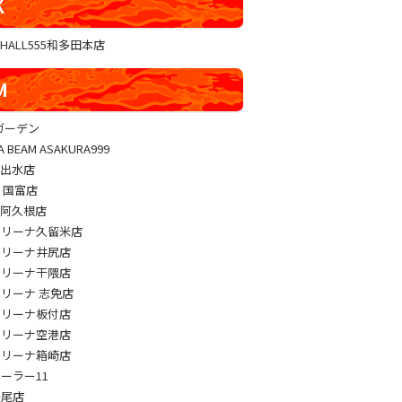
K
GHALL555和多田本店
M
sガーデン
A BEAM ASAKURA999
M出水店
M 国富店
M阿久根店
アリーナ久留米店
アリーナ井尻店
アリーナ干隈店
アリーナ 志免店
アリーナ板付店
アリーナ空港店
アリーナ箱崎店
パーラー11
長尾店