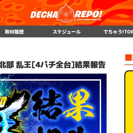
取材履歴
スケジュール
でちゃう!TO
■
X 北部 乱王[4パチ全台]結果報告