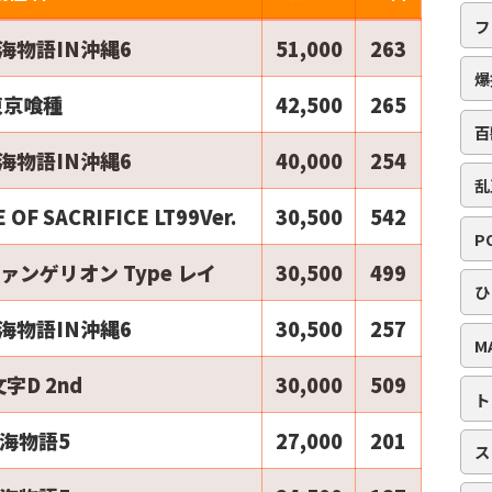
フ
海物語IN沖縄6
51,000
263
爆
東京喰種
42,500
265
百
海物語IN沖縄6
40,000
254
乱
 OF SACRIFICE LT99Ver.
30,500
542
P
ァンゲリオン Type レイ
30,500
499
ひ
海物語IN沖縄6
30,500
257
M
字D 2nd
30,000
509
ト
海物語5
27,000
201
ス