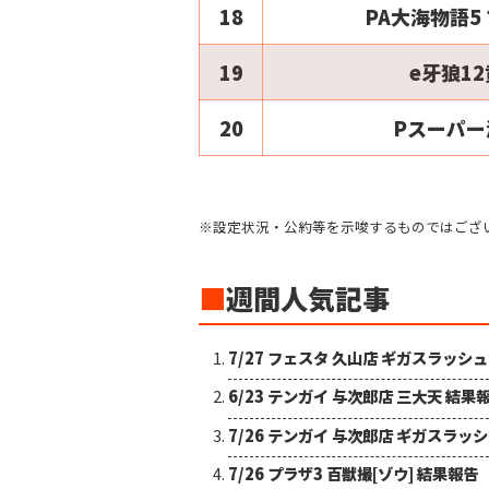
18
PA大海物語5 
19
e牙狼1
20
Pスーパー
※設定状況・公約等を示唆するものではござ
■
週間人気記事
7/27 フェスタ 久山店 ギガスラッシ
6/23 テンガイ 与次郎店 三大天 結果
7/26 テンガイ 与次郎店 ギガスラッ
7/26 プラザ3 百獣撮[ゾウ] 結果報告