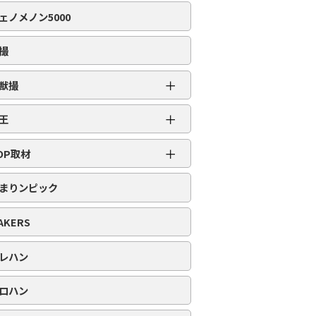
編集部取材［虹］
ェノメノン5000
編集部取材［ダイヤ］
編集部取材［金］
撮
編集部取材［スロット対象機種アリ］
＋
獣撮
百獣撮［ライオン］
＋
王
百獣撮-改-［ライオン］
超スロット乱王
＋
百獣撮［ゴリラ］
OP取材
スロット乱王
百獣撮-改-［ゴリラ］
周年番付
パチンコ乱王
まりンピック
百獣撮［ゾウ］
POP番付
百獣撮-改-［ゾウ］
PICK番付
AKERS
レハン
ロハン