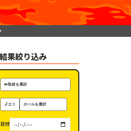
P
結果絞り込み
取
材
カ
エ
ホ
テ
リ
ー
ゴ
ア
ル
リ
日付
（タ
ー
グ）