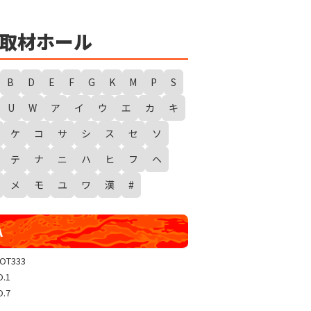
★
勇者たまピー取材
WANTED WONDERLAND
取材ホール
ギガスラッシュ
超ギガスラッシュ
B
D
E
F
G
K
M
P
S
新春スタートダッシュ取材
U
W
ア
イ
ウ
エ
カ
キ
GRAND WARS-新店実践録-
ケ
コ
サ
シ
ス
セ
ソ
UGEEEEEEE!
ギャラクシー取材
テ
ナ
ニ
ハ
ヒ
フ
ヘ
グランドクラッシュ
メ
モ
ユ
ワ
漢
#
トリプルユニオン
天極
A
玉屋共闘取材
SHOW TIME取材
LOT333
O.1
聖域取材
O.7
戸畑クエスト