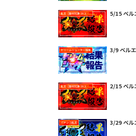
5/15 ベ
乱王［取材対象:20スロ全台］
3/9 ベ
ドリームシューター結果
2/15 ベ
乱王［取材対象:20スロ全台］
3/29 ベ
パチンコ乱王