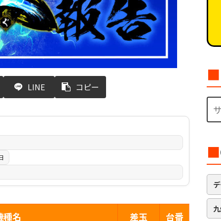
■
LINE
コピー
■
日
デ
九
機種名
差玉
台番