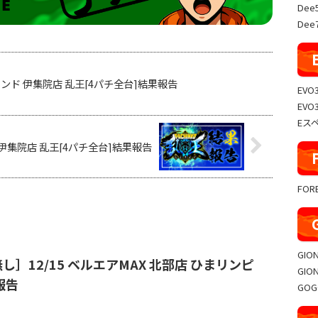
Dee
Dee7
スランド 伊集院店 乱王[4パチ全台]結果報告
EVO
EVO
Eス
ド 伊集院店 乱王[4パチ全台]結果報告
FO
GIO
し］12/15 ベルエアMAX 北部店 ひまリンピ
GIO
報告
GO