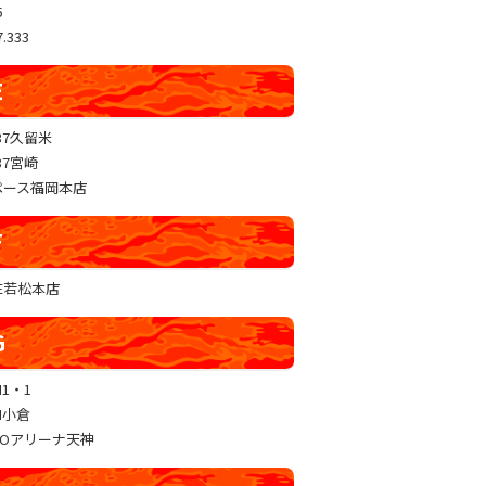
5
.333
E
37久留米
37宮崎
ペース福岡本店
F
RE若松本店
G
N1・1
N小倉
GOアリーナ天神