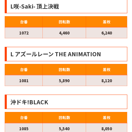
L咲-Saki- 頂上決戦
台番
回転数
差枚
1072
4,460
6,240
L アズールレーン THE ANIMATION
台番
回転数
差枚
1081
5,890
8,120
沖ドキ!BLACK
台番
回転数
差枚
1085
5,540
8,050