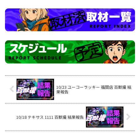
10/23 ユーコーラッキー 福間店 百獣撮 結
果報告
10/18 テキサス 1111 百獣撮 結果報告