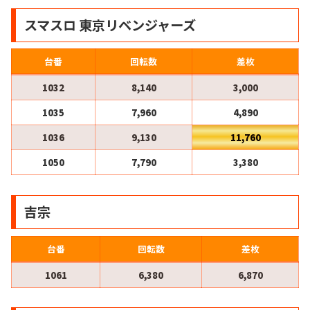
スマスロ 東京リベンジャーズ
台番
回転数
差枚
1032
8,140
3,000
1035
7,960
4,890
1036
9,130
11,760
1050
7,790
3,380
吉宗
台番
回転数
差枚
1061
6,380
6,870