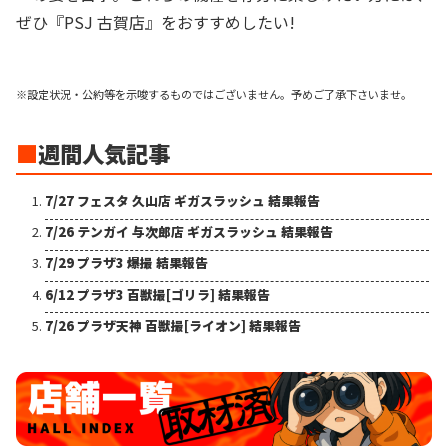
ぜひ『PSJ 古賀店』をおすすめしたい!
※設定状況・公約等を示唆するものではございません。予めご了承下さいませ。
■
週間人気記事
7/27 フェスタ 久山店 ギガスラッシュ 結果報告
7/26 テンガイ 与次郎店 ギガスラッシュ 結果報告
7/29 プラザ3 爆撮 結果報告
6/12 プラザ3 百獣撮[ゴリラ] 結果報告
7/26 プラザ天神 百獣撮[ライオン] 結果報告