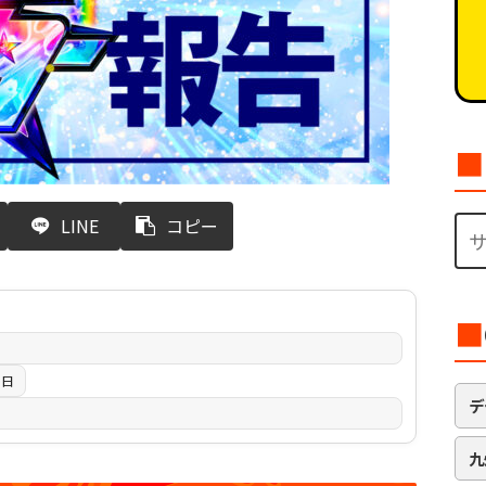
■
LINE
コピー
■
3日
デ
九