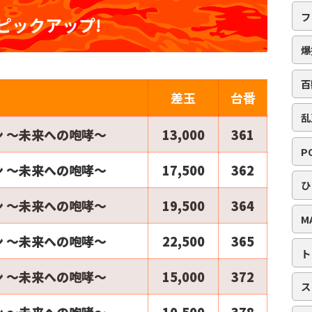
フ
ピックアップ!
爆
百
名
差玉
台番
乱
 ～未来への咆哮～
13,000
361
P
 ～未来への咆哮～
17,500
362
ひ
 ～未来への咆哮～
19,500
364
M
 ～未来への咆哮～
22,500
365
ト
 ～未来への咆哮～
15,000
372
ス
 ～未来への咆哮～
10,500
378