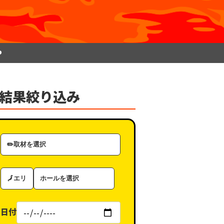
P
結果絞り込み
取
材
カ
エ
ホ
テ
リ
ー
ゴ
ア
ル
リ
日付
（タ
ー
グ）