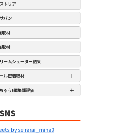
ストリア
サバン
強取材
強取材
リームシューター結果
＋
ール密着取材
APRO流星群取材
＋
ちゃう!編集部評価
三大天
★★★★★
5MENジャーズ
★★★★
SNS
久留米ジャック
★★★
IG BANG
★★
ets by seirarai_mina9
回胴の極意