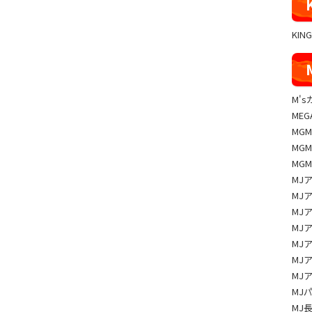
KIN
M'
MEG
MG
MG
MG
MJ
MJ
MJ
MJ
MJ
MJ
MJ
MJ
MJ