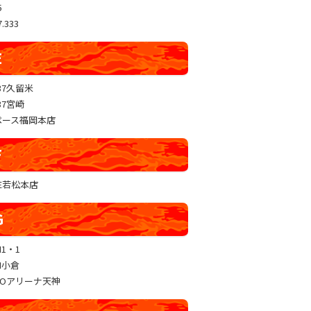
5
.333
E
37久留米
37宮崎
ペース福岡本店
F
RE若松本店
G
N1・1
N小倉
GOアリーナ天神