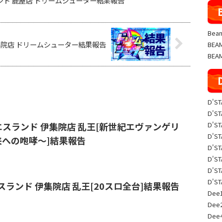
ランド 鹿屋店 ドリームシューター結果報告
Beam
伊集院店 ドリームシューター結果報告
BE
BEA
D'S
D'S
D'S
 イエスランド 伊集院店 乱王[新世紀エヴァンゲリ
D'S
来への咆哮〜]結果報告
D'S
D'S
D'S
D'S
イエスランド 伊集院店 乱王[20スロ全台]結果報告
Dee1
Dee
Dee