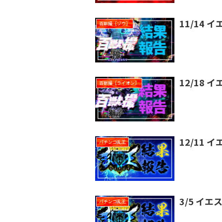
11/14 
百獣撮［ゾウ］
12/18 
百獣撮［ライオン］
12/11
パチンコ乱王
3/5 イ
パチンコ乱王