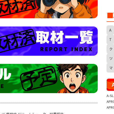
■
A
T
ク
S
ツ
マ
A-S
APR
APR