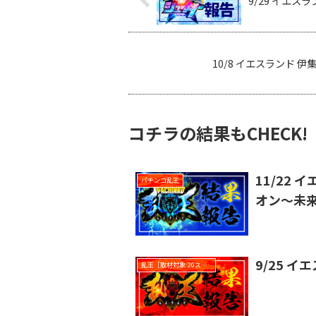
9/29 イエス
10/8 イエスランド 
コチラの結果もCHECK!
11/22
パチンコ乱王
オン〜未
9/25 
乱王［取材対象:20スロ全台］