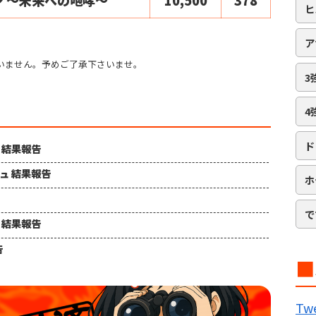
ヒ
ア
いません。予めご了承下さいませ。
3
4
ド
ュ 結果報告
シュ 結果報告
ホ
で
ュ 結果報告
告
■
B
Twe