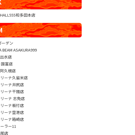
K
GHALL555和多田本店
M
sガーデン
A BEAM ASAKURA999
M出水店
M 国富店
M阿久根店
アリーナ久留米店
アリーナ井尻店
アリーナ干隈店
アリーナ 志免店
アリーナ板付店
アリーナ空港店
アリーナ箱崎店
パーラー11
長尾店