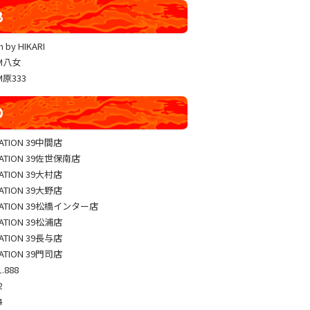
YUKO LUCKY×FACE 共闘取材
B
ヴァルヴレイヴ編集部一斉調査
 by HIKARI
三共闘取材
AM八女
熊本の陣
M原333
総力取材
D
協力取材
ゼッパチ取材
TATION 39中間店
TATION 39佐世保南店
TATION 39大村店
TATION 39大野店
TATION 39松橋インター店
TATION 39松浦店
TATION 39長与店
TATION 39門司店
.888
2
4