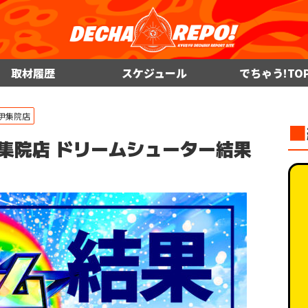
取材履歴
スケジュール
でちゃう!TO
伊集院店
■
 伊集院店 ドリームシューター結果