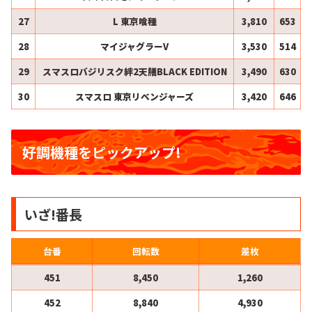
27
L 東京喰種
3,810
653
28
マイジャグラーV
3,530
514
29
スマスロバジリスク絆2天膳BLACK EDITION
3,490
630
30
スマスロ 東京リベンジャーズ
3,420
646
好調機種をピックアップ!
いざ!番長
台番
回転数
差枚
451
8,450
1,260
452
8,840
4,930