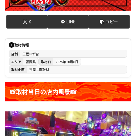
X
LINE
コピー
取材情報
i
店舗
玉屋♾️新宮
エリア
福岡県
取材日
2025年10月8日
取材企画
玉屋共闘取材
📸取材当日の店内風景📸