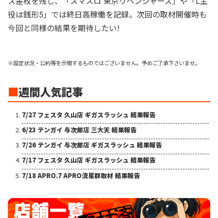
ス差枚を残し、「スマスロ 東京リベンジャーズ」や「L主
役は銭形5」では終日高稼働を記録。次回の取材開催時も
今回と同様の結果を期待したい!
※設定状況・公約等を示唆するものではございません。予めご了承下さいませ。
■
週間人気記事
7/27 フェスタ 久山店 ギガスラッシュ 結果報告
6/23 テンガイ 与次郎店 三大天 結果報告
7/26 テンガイ 与次郎店 ギガスラッシュ 結果報告
7/17 フェスタ 久山店 ギガスラッシュ 結果報告
7/18 APRO.7 APRO流星群取材 結果報告