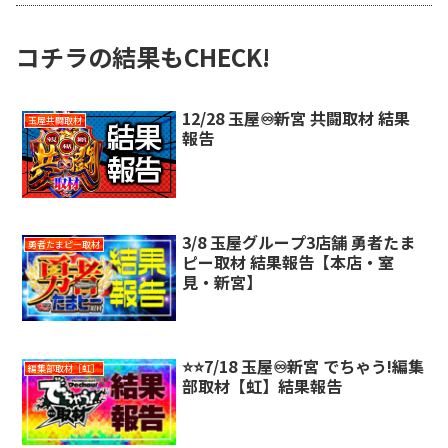
コチラの結果もCHECK!
12/28 玉屋♾️新宮 共闘取材 結果
玉屋共闘取材
報告
3/8 玉屋グループ3店舗 勇者たま
勇者たまピー取材
ピー取材 結果報告【本店・室
見・新宮】
⭐️⭐️7/18 玉屋♾️新宮 でちゃう!編集
編集部取材［虹］
部取材【虹】結果報告