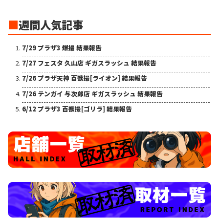
■
週間人気記事
7/29 プラザ3 爆撮 結果報告
7/27 フェスタ 久山店 ギガスラッシュ 結果報告
7/26 プラザ天神 百獣撮[ライオン] 結果報告
7/26 テンガイ 与次郎店 ギガスラッシュ 結果報告
6/12 プラザ3 百獣撮[ゴリラ] 結果報告