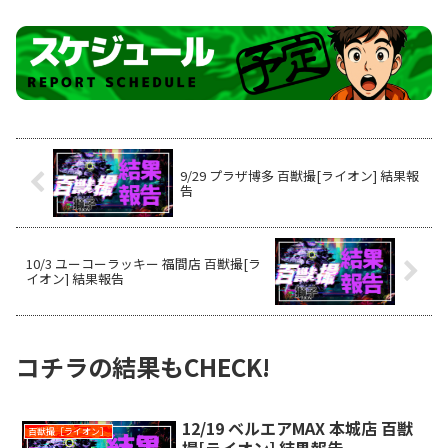
9/29 プラザ博多 百獣撮[ライオン] 結果報
告
10/3 ユーコーラッキー 福間店 百獣撮[ラ
イオン] 結果報告
コチラの結果もCHECK!
12/19 ベルエアMAX 本城店 百獣
百獣撮［ライオン］