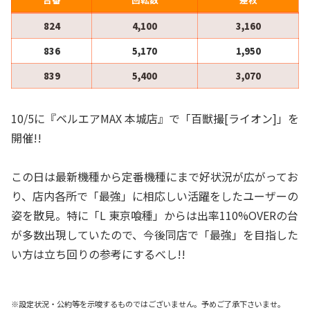
824
4,100
3,160
836
5,170
1,950
839
5,400
3,070
10/5に『ベルエアMAX 本城店』で「百獣撮[ライオン]」を
開催!!
この日は最新機種から定番機種にまで好状況が広がってお
り、店内各所で「最強」に相応しい活躍をしたユーザーの
姿を散見。特に「L 東京喰種」からは出率110%OVERの台
が多数出現していたので、今後同店で「最強」を目指した
い方は立ち回りの参考にするべし!!
※設定状況・公約等を示唆するものではございません。予めご了承下さいませ。