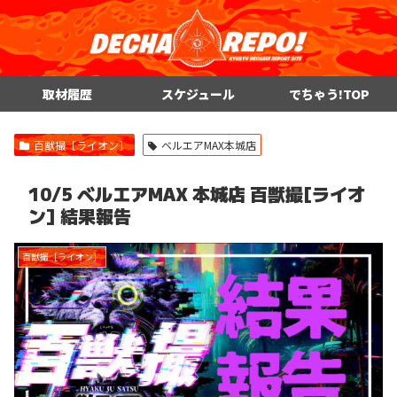
取材履歴
スケジュール
でちゃう!TOP
百獣撮［ライオン］
ベルエアMAX本城店
10/5 ベルエアMAX 本城店 百獣撮[ライオ
ン] 結果報告
百獣撮［ライオン］