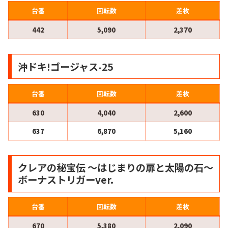
台番
回転数
差枚
442
5,090
2,370
沖ドキ!ゴージャス-25
台番
回転数
差枚
630
4,040
2,600
637
6,870
5,160
クレアの秘宝伝 ～はじまりの扉と太陽の石～
ボーナストリガーver.
台番
回転数
差枚
670
5,380
2,090