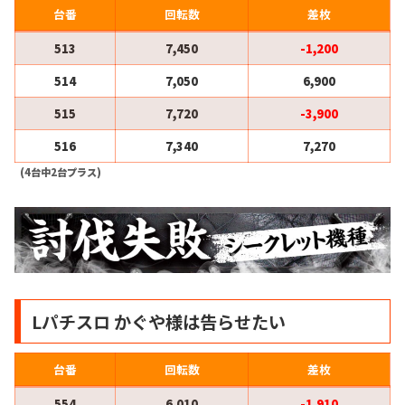
台番
回転数
差枚
513
7,450
-1,200
514
7,050
6,900
515
7,720
-3,900
516
7,340
7,270
(4台中2台プラス)
Lパチスロ かぐや様は告らせたい
台番
回転数
差枚
554
6,010
-1,910