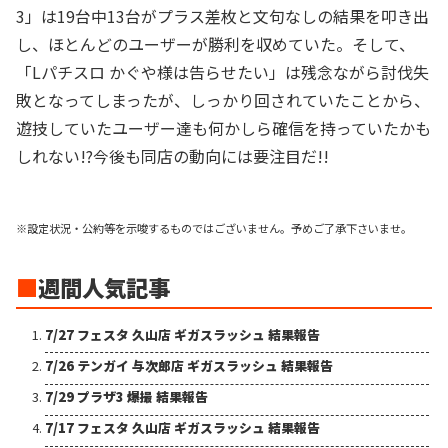
3」は19台中13台がプラス差枚と文句なしの結果を叩き出
し、ほとんどのユーザーが勝利を収めていた。そして、
「Lパチスロ かぐや様は告らせたい」は残念ながら討伐失
敗となってしまったが、しっかり回されていたことから、
遊技していたユーザー達も何かしら確信を持っていたかも
しれない!?今後も同店の動向には要注目だ!!
※設定状況・公約等を示唆するものではございません。予めご了承下さいませ。
■
週間人気記事
7/27 フェスタ 久山店 ギガスラッシュ 結果報告
7/26 テンガイ 与次郎店 ギガスラッシュ 結果報告
7/29 プラザ3 爆撮 結果報告
7/17 フェスタ 久山店 ギガスラッシュ 結果報告