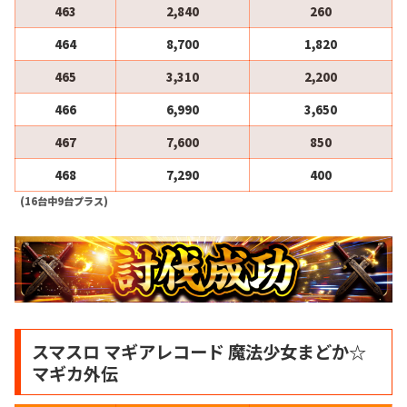
463
2,840
260
464
8,700
1,820
465
3,310
2,200
466
6,990
3,650
467
7,600
850
468
7,290
400
(16台中9台プラス)
スマスロ マギアレコード 魔法少女まどか☆
マギカ外伝