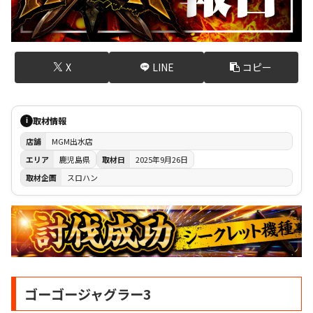
X
LINE
コピー
取材情報
i
店舗
MGM出水店
エリア
鹿児島県
取材日
2025年9月26日
取材企画
スロハン
ゴーゴージャグラー3