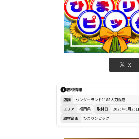
X
取材情報
i
店舗
ワンダーランド1188大刀洗店
エリア
福岡県
取材日
2025年9月25
取材企画
ひまりンピック