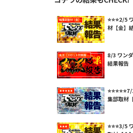
⭐️⭐️⭐️
編集部取材［金］
材【金】
8/3 ワンダーラン
乱王［スロット対象機種］
結果報告
⭐️⭐️⭐️⭐
★★★★★
集部取材
⭐️⭐️⭐️
★★★