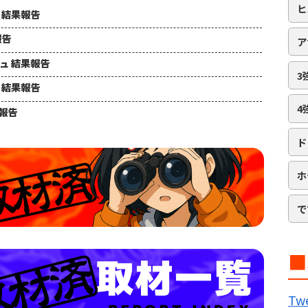
ヒ
ュ 結果報告
報告
ア
シュ 結果報告
3
ュ 結果報告
4
果報告
ド
ホ
で
■
B
Twe