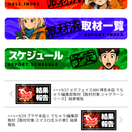
⭐️⭐️⭐️9/27 メガフェイス880 博多本店 でち
ゃう!編集部取材【取材対象:ジャグラーシ
リーズ】結果報告
⭐️⭐️⭐️⭐️9/29 プラザ本店Ⅱ でちゃう!編集部
取材【取材対象:スマスロ北斗の拳】結果
報告