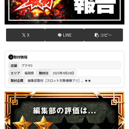
X
LINE
コピー
取材情報
i
店舗
プラザ3
エリア
福岡県
取材日
2025年9月28日
取材企画
編集部取材［スロット対象機種アリ］、★★