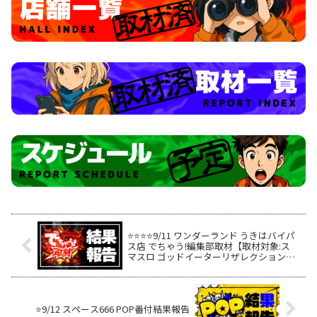
⭐️⭐️⭐️⭐️9/11 ワンダーランド うきはバイパ
ス店 でちゃう!編集部取材【取材対象:ス
マスロ ゴッドイーターリザレクション】
結果報告
⭐️9/12 スペース666 POP番付結果報告