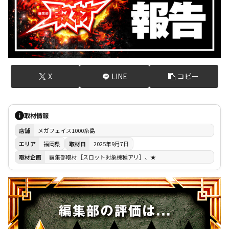
X
LINE
コピー
取材情報
i
店舗
メガフェイス1000糸島
エリア
福岡県
取材日
2025年9月7日
取材企画
編集部取材［スロット対象機種アリ］、★