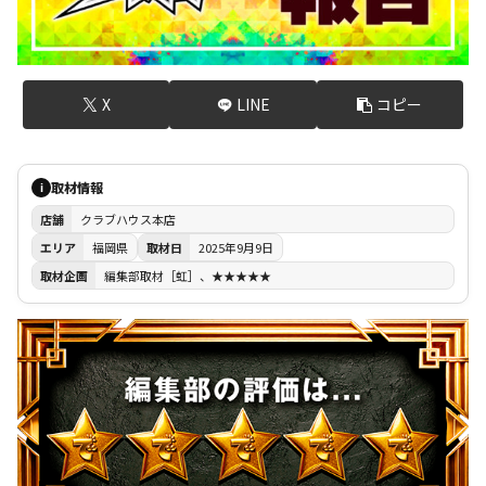
X
LINE
コピー
取材情報
i
店舗
クラブハウス本店
エリア
福岡県
取材日
2025年9月9日
取材企画
編集部取材［虹］、★★★★★