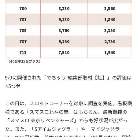
700
8,330
3,560
701
9,130
1,840
705
8,760
3,350
707
9,150
2,750
713
7,510
1,940
（40台中25台プラス）
9/9に開催された「でちゃう!編集部取材【虹】」の評価は
⭐️5つ🎊
この日は、スロットコーナーを対象に調査を実施。看板機
種である「スマスロ北斗の拳」はもちろん、最新機種の
「スマスロ 東京リベンジャーズ」からも好状況が広がっ
た。また、「Sアイムジャグラー」や「マイジャグラー