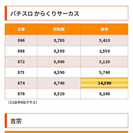
パチスロ からくりサーカス
台番
回転数
差枚
866
8,780
5,410
868
8,380
2,550
872
5,940
3,120
873
6,590
5,740
874
6,740
14,390
876
8,520
8,240
（12台中8台プラス）
吉宗