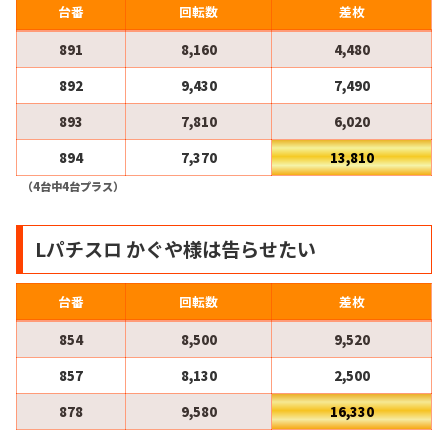
台番
回転数
差枚
891
8,160
4,480
892
9,430
7,490
893
7,810
6,020
894
7,370
13,810
（4台中4台プラス）
Lパチスロ かぐや様は告らせたい
台番
回転数
差枚
854
8,500
9,520
857
8,130
2,500
878
9,580
16,330