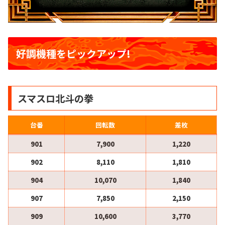
好調機種をピックアップ!
スマスロ北斗の拳
台番
回転数
差枚
901
7,900
1,220
902
8,110
1,810
904
10,070
1,840
907
7,850
2,150
909
10,600
3,770