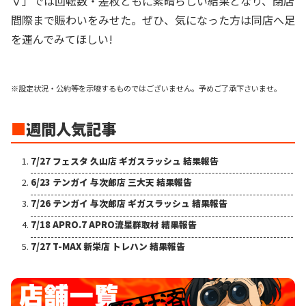
Ⅴ」では回転数・差枚ともに素晴らしい結果となり、閉店
間際まで賑わいをみせた。ぜひ、気になった方は同店へ足
を運んでみてほしい!
※設定状況・公約等を示唆するものではございません。予めご了承下さいませ。
■
週間人気記事
7/27 フェスタ 久山店 ギガスラッシュ 結果報告
6/23 テンガイ 与次郎店 三大天 結果報告
7/26 テンガイ 与次郎店 ギガスラッシュ 結果報告
7/18 APRO.7 APRO流星群取材 結果報告
7/27 T-MAX 新栄店 トレハン 結果報告