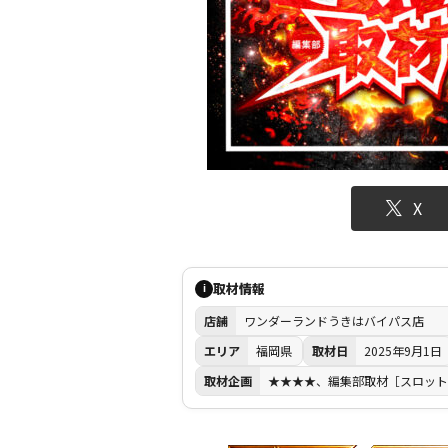
X
取材情報
i
店舗
ワンダーランドうきはバイパス店
エリア
福岡県
取材日
2025年9月1日
取材企画
★★★★、編集部取材［スロッ