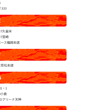
5
.333
E
37久留米
37宮崎
ペース福岡本店
F
RE若松本店
G
N1・1
N小倉
GOアリーナ天神