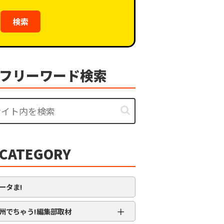
検索
フリーワード検索
CATEGORY
ータま!
＋
州でちゃう!編集部取材