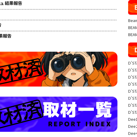
シュ 結果報告
Beam
告
BE
BEA
結果報告
D'S
D'S
D'S
D'S
D'S
D'S
D'S
D'S
Dee1
Dee
Dee