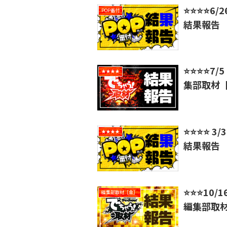
⭐️⭐️⭐️
POP番付
結果報告
⭐️⭐️⭐️
★★★★
集部取材
⭐️⭐️⭐️
★★★★
結果報告
⭐️⭐️⭐️
編集部取材［金］
編集部取