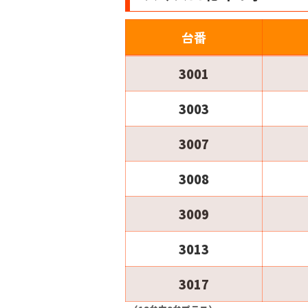
台番
3001
3003
3007
3008
3009
3013
3017