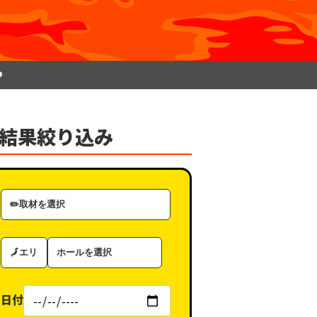
P
結果絞り込み
取
材
カ
エ
ホ
テ
リ
ー
ゴ
ア
ル
リ
日付
（タ
ー
グ）