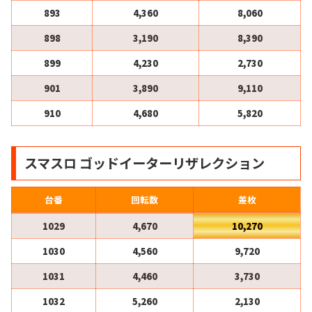
893
4,360
8,060
898
3,190
8,390
899
4,230
2,730
901
3,890
9,110
910
4,680
5,820
スマスロ ゴッドイーターリザレクション
台番
回転数
差枚
1029
4,670
10,270
1030
4,560
9,720
1031
4,460
3,730
1032
5,260
2,130