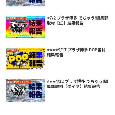
⭐️7/2 プラザ博多 でちゃう!編集部
編集部取材［虹］
取材【虹】結果報告
⭐️⭐️⭐️⭐️9/17 プラザ博多 POP番付
POP番付
結果報告
⭐️⭐️⭐️4/12 プラザ博多 でちゃう!編
編集部取材［ダイヤ］
集部取材【ダイヤ】結果報告