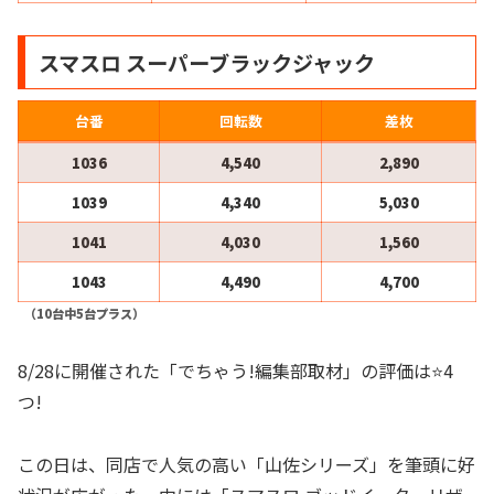
スマスロ スーパーブラックジャック
台番
回転数
差枚
1036
4,540
2,890
1039
4,340
5,030
1041
4,030
1,560
1043
4,490
4,700
（10台中5台プラス）
8/28に開催された「でちゃう!編集部取材」の評価は⭐️4
つ!
この日は、同店で人気の高い「山佐シリーズ」を筆頭に好