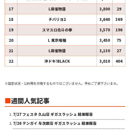
17
L麻雀物語
3,800
29
18
チバリヨ2
3,640
369
19
スマスロ北斗の拳
3,570
196
20
L 東京喰種
3,450
75
21
L麻雀物語
3,130
27
22
沖ドキ!BLACK
3,010
404
※設定状況・公約等を示唆するものではございません。予めご了承下さいませ。
■
週間人気記事
7/27 フェスタ 久山店 ギガスラッシュ 結果報告
7/26 テンガイ 与次郎店 ギガスラッシュ 結果報告