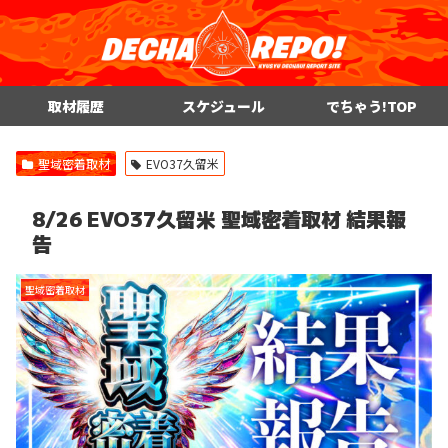
取材履歴
スケジュール
でちゃう!TOP
聖域密着取材
EVO37久留米
8/26 EVO37久留米 聖域密着取材 結果報
告
聖域密着取材