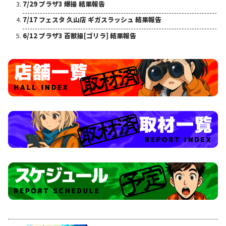
7/29 プラザ3 爆撮 結果報告
7/17 フェスタ 久山店 ギガスラッシュ 結果報告
6/12 プラザ3 百獣撮[ゴリラ] 結果報告