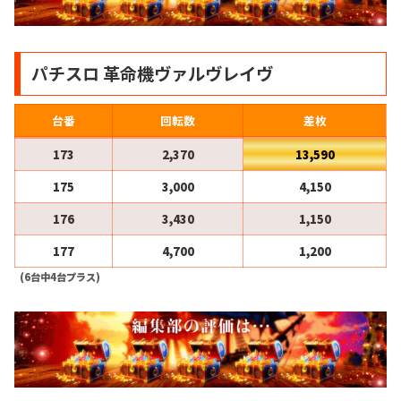
パチスロ 革命機ヴァルヴレイヴ
台番
回転数
差枚
173
2,370
13,590
175
3,000
4,150
176
3,430
1,150
177
4,700
1,200
(6台中4台プラス)