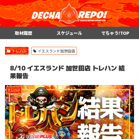
取材履歴
スケジュール
でちゃう!TOP
トレハン
イエスランド加世田店
8/10 イエスランド 加世田店 トレハン 結
果報告
トレハン