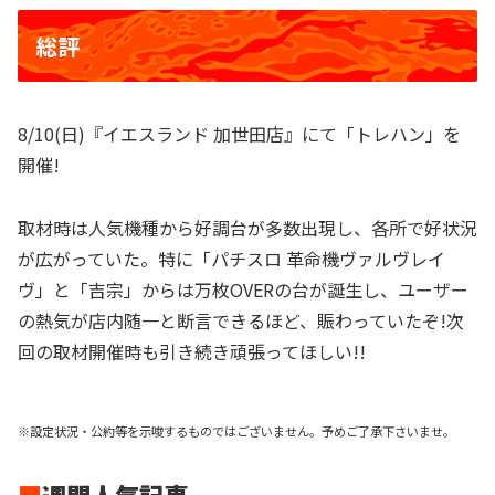
総評
8/10(日)『イエスランド 加世田店』にて「トレハン」を
開催!
取材時は人気機種から好調台が多数出現し、各所で好状況
が広がっていた。特に「パチスロ 革命機ヴァルヴレイ
ヴ」と「吉宗」からは万枚OVERの台が誕生し、ユーザー
の熱気が店内随一と断言できるほど、賑わっていたぞ!次
回の取材開催時も引き続き頑張ってほしい!!
※設定状況・公約等を示唆するものではございません。予めご了承下さいませ。