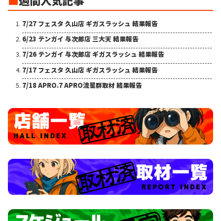
■
週間人気記事
7/27 フェスタ 久山店 ギガスラッシュ 結果報告
6/23 テンガイ 与次郎店 三大天 結果報告
7/26 テンガイ 与次郎店 ギガスラッシュ 結果報告
7/17 フェスタ 久山店 ギガスラッシュ 結果報告
7/18 APRO.7 APRO流星群取材 結果報告