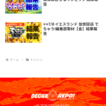
告
⭐️⭐️7/8 イエスランド 加世田店 で
編集部取材［金］
ちゃう!編集部取材【金】結果報
告
ホーム
トレハン
© 2024 DECHA REPO.