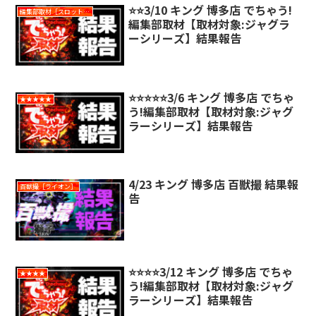
⭐️⭐️3/10 キング 博多店 でちゃう!
編集部取材［スロット対象機種アリ］
編集部取材【取材対象:ジャグラ
ーシリーズ】結果報告
⭐️⭐️⭐️⭐️⭐️3/6 キング 博多店 でちゃ
★★★★★
う!編集部取材【取材対象:ジャグ
ラーシリーズ】結果報告
4/23 キング 博多店 百獣撮 結果報
百獣撮［ライオン］
告
⭐️⭐️⭐️⭐️3/12 キング 博多店 でちゃ
★★★★
う!編集部取材【取材対象:ジャグ
ラーシリーズ】結果報告