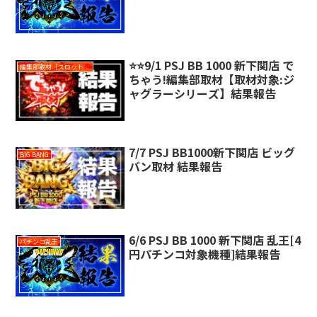
⭐️⭐️9/1 PSJ BB 1000 新下関店 で
編集部取材［スロット対象機種アリ］
ちゃう!編集部取材【取材対象:ジ
ャグラーシリーズ】結果報告
7/7 PSJ BB1000新下関店 ビッグ
BIG BANG
バン取材 結果報告
6/6 PSJ BB 1000 新下関店 乱王[4
パチンコ乱王
円パチンコ対象機種]結果報告