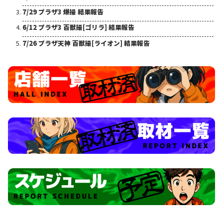
7/29 プラザ3 爆撮 結果報告
6/12 プラザ3 百獣撮[ゴリラ] 結果報告
7/26 プラザ天神 百獣撮[ライオン] 結果報告