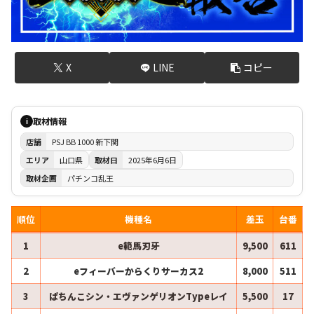
X
LINE
コピー
取材情報
i
店舗
PSJ BB 1000 新下関
エリア
山口県
取材日
2025年6月6日
取材企画
パチンコ乱王
順位
機種名
差玉
台番
1
e範馬刃牙
9,500
611
2
eフィーバーからくりサーカス2
8,000
511
3
ぱちんこシン・エヴァンゲリオンTypeレイ
5,500
17