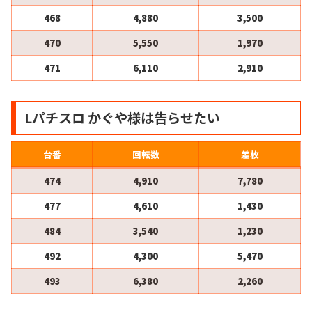
468
4,880
3,500
470
5,550
1,970
471
6,110
2,910
Lパチスロ かぐや様は告らせたい
台番
回転数
差枚
474
4,910
7,780
477
4,610
1,430
484
3,540
1,230
492
4,300
5,470
493
6,380
2,260