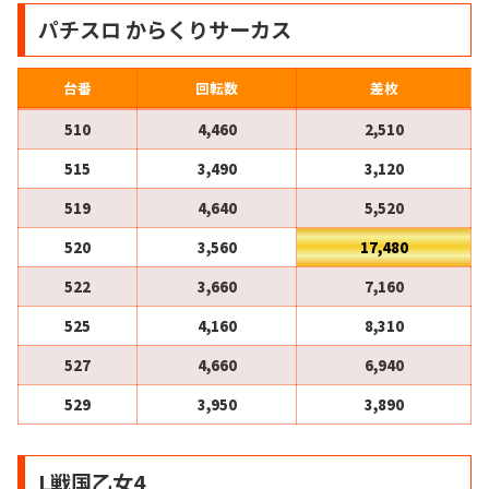
パチスロ からくりサーカス
台番
回転数
差枚
510
4,460
2,510
515
3,490
3,120
519
4,640
5,520
520
3,560
17,480
522
3,660
7,160
525
4,160
8,310
527
4,660
6,940
529
3,950
3,890
L戦国乙女4