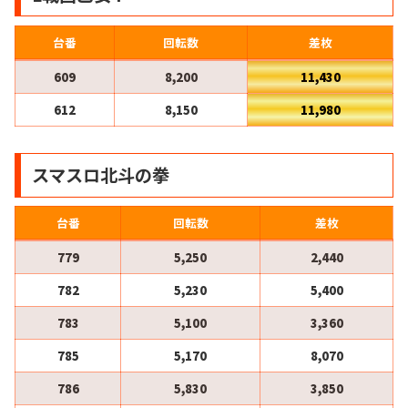
台番
回転数
差枚
609
8,200
11,430
612
8,150
11,980
スマスロ北斗の拳
台番
回転数
差枚
779
5,250
2,440
782
5,230
5,400
783
5,100
3,360
785
5,170
8,070
786
5,830
3,850