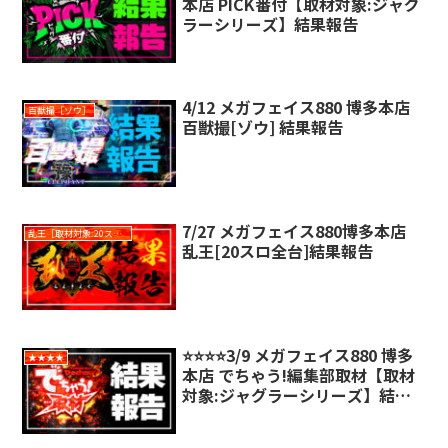
本店 PICK番付【取材対象:ジャグ
ラーシリーズ】結果報告
4/12 メガフェイス880 博多本店
百獣撮［ゾウ］
百獣撮[ゾウ] 結果報告
7/27 メガフェイス880博多本店
乱王［取材対象:20スロ全台］
乱王[20スロ全台]結果報告
⭐️⭐️⭐️⭐️3/9 メガフェイス880 博多
★★★★
本店 でちゃう!編集部取材【取材
対象:ジャグラーシリーズ】結果
報告