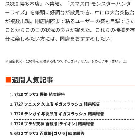
ス880 博多本店』へ集結。「スマスロ モンスターハンタ
ーライズ」を筆頭に好調台が散見でき、中には大台突破台
が複数出現。閉店間際まで粘るユーザーの姿も目撃できた
ことからこの日の状況の良さが窺えた。これらの機種を存
分に楽しみたい方には、同店をおすすめしたい!
※設定状況・公約等を示唆するものではございません。予めご了承下さいませ。
■
週間人気記事
7/29 プラザ3 爆撮 結果報告
7/27 フェスタ 久山店 ギガスラッシュ 結果報告
7/26 テンガイ 与次郎店 ギガスラッシュ 結果報告
7/26 プラザ天神 百獣撮[ライオン] 結果報告
6/12 プラザ3 百獣撮[ゴリラ] 結果報告