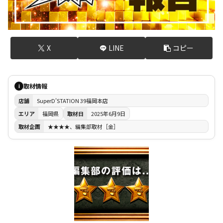
X
LINE
コピー
取材情報
i
店舗
SuperD'STATION 39福岡本店
エリア
福岡県
取材日
2025年6月9日
取材企画
★★★★、編集部取材［金］