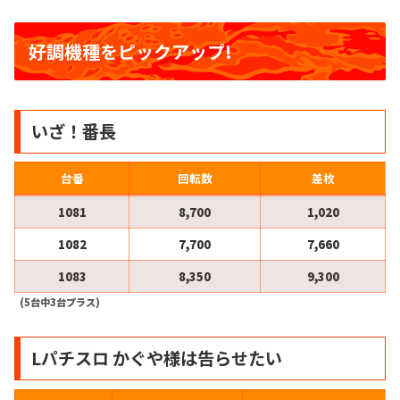
好調機種をピックアップ!
いざ！番長
台番
回転数
差枚
1081
8,700
1,020
1082
7,700
7,660
1083
8,350
9,300
(5台中3台プラス)
Lパチスロ かぐや様は告らせたい