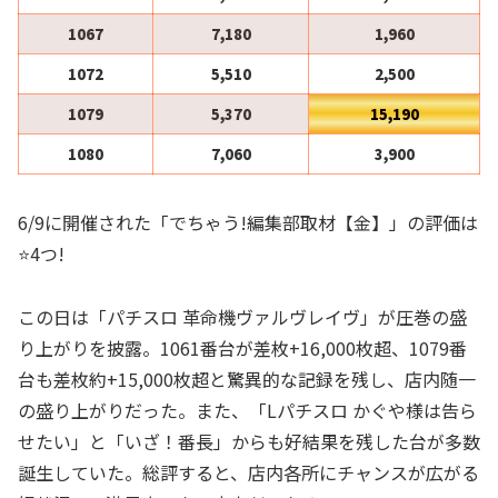
1067
7,180
1,960
1072
5,510
2,500
1079
5,370
15,190
1080
7,060
3,900
6/9に開催された「でちゃう!編集部取材【金】」の評価は
⭐️4つ!
この日は「パチスロ 革命機ヴァルヴレイヴ」が圧巻の盛
り上がりを披露。1061番台が差枚+16,000枚超、1079番
台も差枚約+15,000枚超と驚異的な記録を残し、店内随一
の盛り上がりだった。また、「Lパチスロ かぐや様は告ら
せたい」と「いざ！番長」からも好結果を残した台が多数
誕生していた。総評すると、店内各所にチャンスが広がる