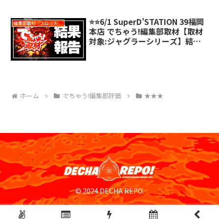
⭐️⭐️6/1 SuperD’STATION 39福岡
編集部取材［スロット対象機種アリ］
本店 でちゃう!編集部取材【取材
対象:ジャグラーシリーズ】結果
報告
ホーム
でちゃう!編集部評価
★★★
© 2024 DECHA REPO.