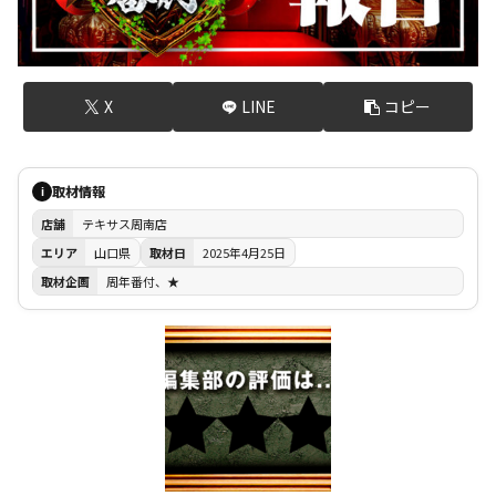
X
LINE
コピー
取材情報
i
店舗
テキサス周南店
エリア
山口県
取材日
2025年4月25日
取材企画
周年番付、★