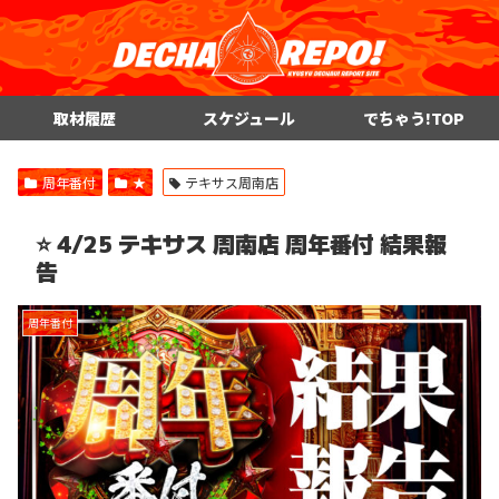
取材履歴
スケジュール
でちゃう!TOP
周年番付
★
テキサス周南店
⭐️ 4/25 テキサス 周南店 周年番付 結果報
告
周年番付