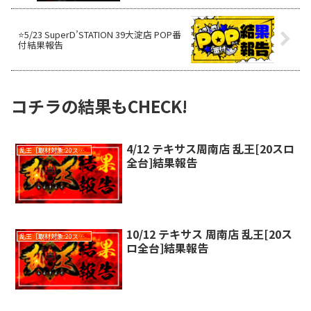
⭐️5/23 SuperD’STATION 39大淀店 POP番
付結果報告
コチラの結果もCHECK!
4/12 テキサス周南店 乱王[20スロ
乱王［取材対象:20スロ全台］
全台]結果報告
10/12 テキサス 周南店 乱王[20ス
乱王［取材対象:20スロ全台］
ロ全台]結果報告