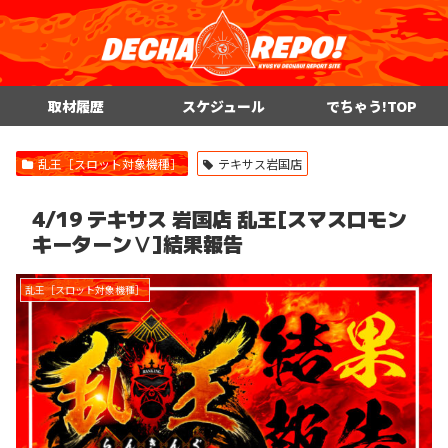
取材履歴
スケジュール
でちゃう!TOP
乱王［スロット対象機種］
テキサス岩国店
4/19 テキサス 岩国店 乱王[スマスロモン
キーターンⅤ]結果報告
乱王［スロット対象機種］