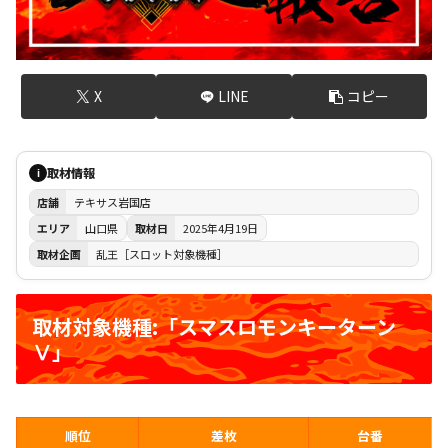
X
LINE
コピー
取材情報
i
店舗
テキサス岩国店
エリア
山口県
取材日
2025年4月19日
取材企画
乱王［スロット対象機種］
取材対象機種:「スマスロモンキーターン
Ⅴ」
順位
差枚
台番