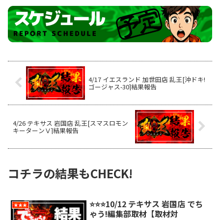
4/17 イエスランド 加世田店 乱王[沖ドキ!
ゴージャス-30]結果報告
4/26 テキサス 岩国店 乱王[スマスロモン
キーターンⅤ]結果報告
コチラの結果もCHECK!
⭐️⭐️⭐️10/12 テキサス 岩国店 でち
★★★
ゃう!編集部取材【取材対