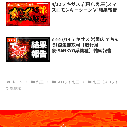
4/12 テキサス 岩国店 乱王[スマ
乱王［スロット対象機種］
スロモンキーターンⅤ]結果報告
⭐️⭐️⭐️7/14 テキサス 岩国店 でちゃ
★★★
う!編集部取材【取材対
象:SANKYO系機種】結果報告
ホーム
乱王
スロット乱王
乱王［スロット
対象機種］