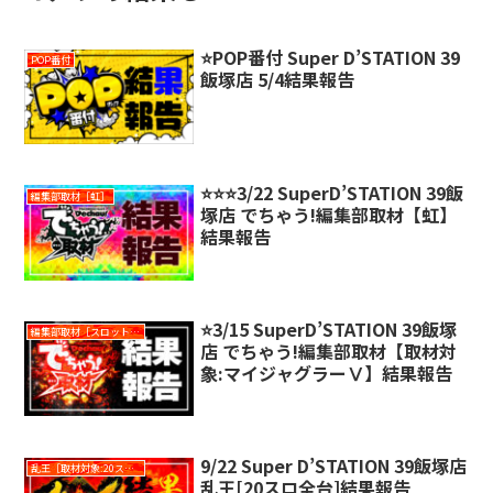
⭐️POP番付 Super D’STATION 39
POP番付
飯塚店 5/4結果報告
⭐️⭐️⭐️3/22 SuperD’STATION 39飯
編集部取材［虹］
塚店 でちゃう!編集部取材【虹】
結果報告
⭐️3/15 SuperD’STATION 39飯塚
編集部取材［スロット対象機種アリ］
店 でちゃう!編集部取材【取材対
象:マイジャグラーⅤ】結果報告
9/22 Super D’STATION 39飯塚店
乱王［取材対象:20スロ全台］
乱王[20スロ全台]結果報告