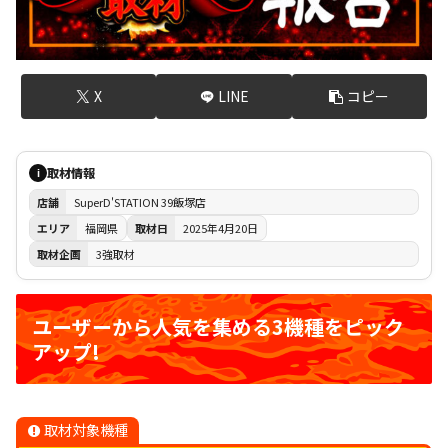
X
LINE
コピー
取材情報
i
店舗
SuperD'STATION 39飯塚店
エリア
福岡県
取材日
2025年4月20日
取材企画
3強取材
ユーザーから人気を集める3機種をピック
アップ!
取材対象機種