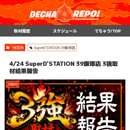
取材履歴
スケジュール
でちゃう!TOP
3強取材
SuperD'STATION 39飯塚店
4/24 SuperD’STATION 39飯塚店 3強取
材結果報告
3強取材