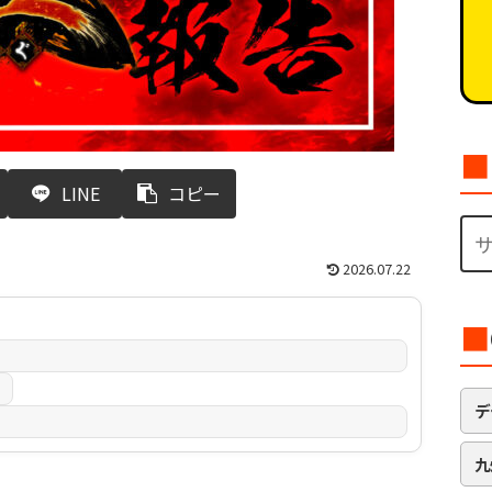
■
LINE
コピー
2026.07.22
■
日
デ
九