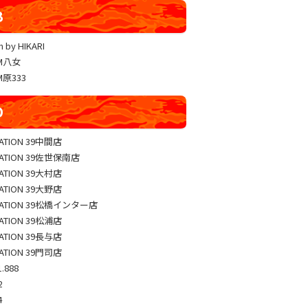
YUKO LUCKY×FACE 共闘取材
B
ヴァルヴレイヴ編集部一斉調査
 by HIKARI
三共闘取材
AM八女
熊本の陣
M原333
総力取材
D
協力取材
ゼッパチ取材
TATION 39中間店
TATION 39佐世保南店
TATION 39大村店
TATION 39大野店
TATION 39松橋インター店
TATION 39松浦店
TATION 39長与店
TATION 39門司店
.888
2
4