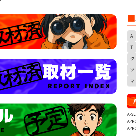
■
A
T
ク
S
ツ
マ
A-S
APR
APR