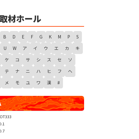
★
勇者たまピー取材
WANTED WONDERLAND
取材ホール
ギガスラッシュ
超ギガスラッシュ
B
D
E
F
G
K
M
P
S
新春スタートダッシュ取材
U
W
ア
イ
ウ
エ
カ
キ
GRAND WARS-新店実践録-
ケ
コ
サ
シ
ス
セ
ソ
UGEEEEEEE!
ギャラクシー取材
テ
ナ
ニ
ハ
ヒ
フ
ヘ
グランドクラッシュ
メ
モ
ユ
ワ
漢
#
トリプルユニオン
天極
A
玉屋共闘取材
SHOW TIME取材
LOT333
O.1
聖域取材
O.7
戸畑クエスト