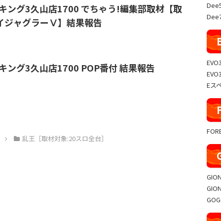
Dee
7/14 キング3久山店1700 でちゃう!編集部取材【取
Dee7
マイジャグラーⅤ】結果報告
EVO
/20 キング3久山店1700 POP番付 結果報告
EVO
Eス
FO
乱王［取材対象:20スロ全台］
GIO
GIO
GO