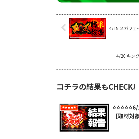
4/15 メガフ
4/20 キ
コチラの結果もCHECK!
⭐️⭐️⭐️⭐
★★★★★
【取材対象