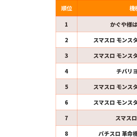
順位
機
1
かぐや様
2
スマスロ モンス
3
スマスロ モンス
4
チバリヨ
5
スマスロ モンス
6
スマスロ モンス
7
スマスロ
8
パチスロ 革命