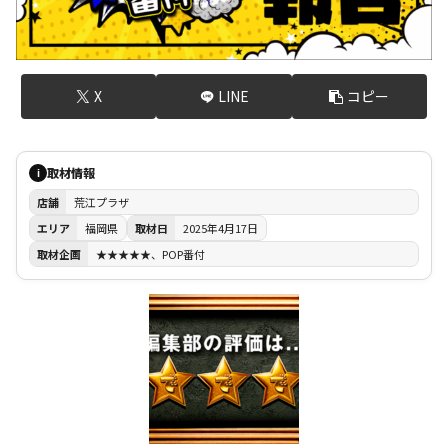
X
LINE
コピー
取材情報
i
店舗
荒江プラザ
エリア
福岡県
取材日
2025年4月17日
取材企画
★★★★★、POP番付