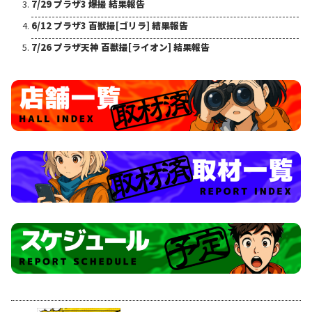
7/29 プラザ3 爆撮 結果報告
6/12 プラザ3 百獣撮[ゴリラ] 結果報告
7/26 プラザ天神 百獣撮[ライオン] 結果報告