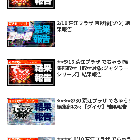
2/10 荒江プラザ 百獣撮[ゾウ] 結
百獣撮［ゾウ］
果報告
⭐️⭐️5/16 荒江プラザ でちゃう!編
編集部取材［スロット対象機種アリ］
集部取材【取材対象:ジャグラー
シリーズ】結果報告
⭐️⭐️⭐️⭐️8/30 荒江プラザ でちゃう!
編集部取材［ダイヤ］
編集部取材【ダイヤ】結果報告
⭐️⭐️⭐️⭐️10/10 荒江プラザ でちゃう!
編集部取材［ダイヤ］