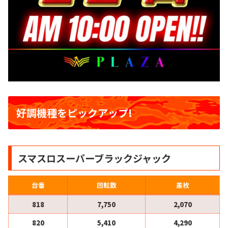
好調機種をピックアップ!
スマスロスーパーブラックジャック
台番
回転数
差枚
818
7,750
2,070
820
5,410
4,290