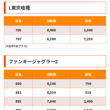
L東京喰種
台番
回転数
差枚
705
8,480
2,040
707
8,380
7,230
(4台中3台プラス)
ファンキージャグラー2
台番
回転数
差枚
880
6,100
750
882
8,150
510
883
7,840
2,490