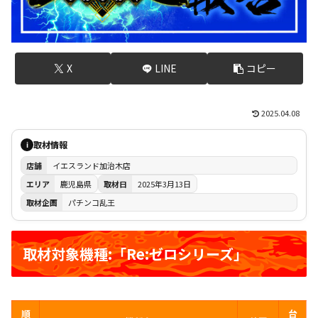
X
LINE
コピー
2025.04.08
取材情報
i
店舗
イエスランド加治木店
エリア
鹿児島県
取材日
2025年3月13日
取材企画
パチンコ乱王
取材対象機種:「Re:ゼロシリーズ」
順
台