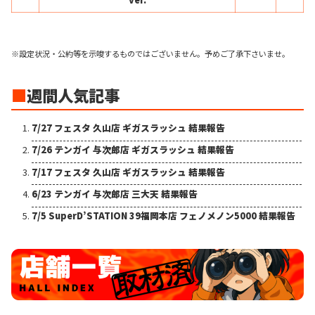
※設定状況・公約等を示唆するものではございません。予めご了承下さいませ。
■
週間人気記事
7/27 フェスタ 久山店 ギガスラッシュ 結果報告
7/26 テンガイ 与次郎店 ギガスラッシュ 結果報告
7/17 フェスタ 久山店 ギガスラッシュ 結果報告
6/23 テンガイ 与次郎店 三大天 結果報告
7/5 SuperD’STATION 39福岡本店 フェノメノン5000 結果報告