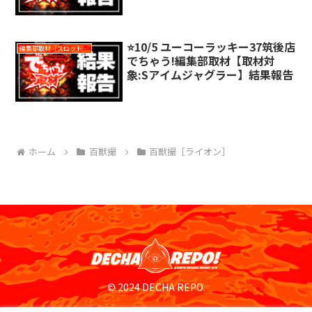
告
⭐️10/5 ユーコーラッキー37筑後店
編集部取材［スロット対象機種アリ］
でちゃう!編集部取材【取材対
象:Sアイムジャグラー】結果報告
ホーム
百獣撮
百獣撮［ライオン］
© 2024 DECHA REPO.