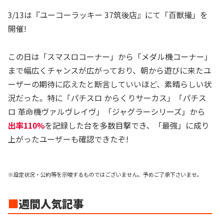
3/13は『ユーコーラッキー 37筑後店』にて「百獣撮」を
開催!
この日は「スマスロコーナー」から「メダル機コーナー」
まで幅広くチャンスが広がっており、朝から遊びに来たユ
ーザーの期待に応えたと断言していいほど、素晴らしい状
況だった。特に「パチスロ からくりサーカス」「パチス
ロ 革命機ヴァルヴレイヴ」「ジャグラーシリーズ」から
出率110%
を記録した台を多数目撃でき、「最強」に成り
上がったユーザーも確認できたぞ!
※設定状況・公約等を示唆するものではございません。予めご了承下さいませ。
■
週間人気記事