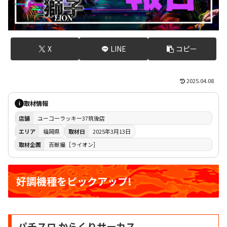
X
LINE
コピー
2025.04.08
取材情報
i
店舗
ユーコーラッキー37筑後店
エリア
福岡県
取材日
2025年3月13日
取材企画
百獣撮［ライオン］
好調機種をピックアップ!
パチスロ からくりサーカス