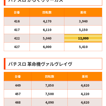
台番
回転数
差枚
416
4,170
3,940
417
6,110
5,150
422
5,040
12,000
427
6,000
5,410
パチスロ 革命機ヴァルヴレイヴ
台番
回転数
差枚
449
7,850
4,620
457
7,500
4,220
468
4,090
4,620