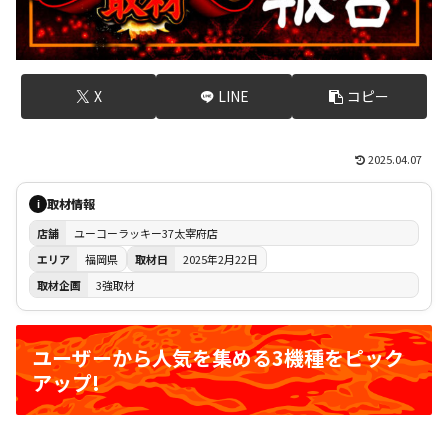
X
LINE
コピー
2025.04.07
取材情報
i
店舗
ユーコーラッキー37太宰府店
エリア
福岡県
取材日
2025年2月22日
取材企画
3強取材
ユーザーから人気を集める3機種をピック
アップ!