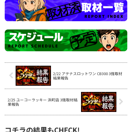
2/22 アテナスロットワン CB300 3強取材
結果報告
2/25 ユーコーラッキー 浜町店 3強取材結
果報告
コチラの結果もCHECK!