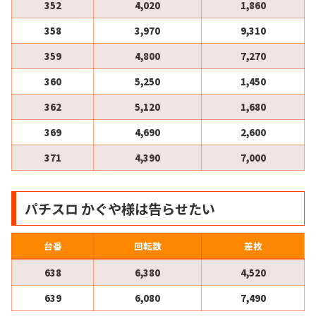
352
4,020
1,860
358
3,970
9,310
359
4,800
7,270
360
5,250
1,450
362
5,120
1,680
369
4,690
2,600
371
4,390
7,000
パチスロ かぐや様は告らせたい
台番
回転数
差枚
638
6,380
4,520
639
6,080
7,490