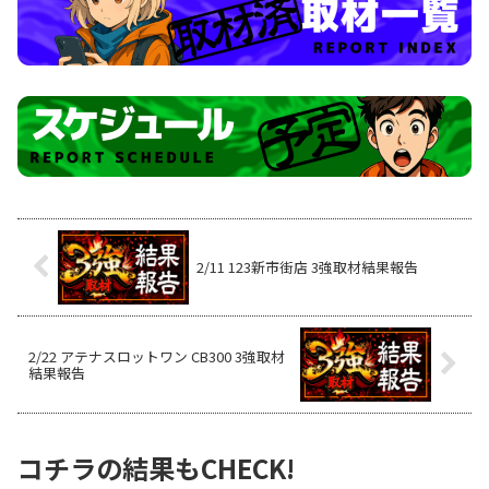
2/11 123新市街店 3強取材結果報告
2/22 アテナスロットワン CB300 3強取材
結果報告
コチラの結果もCHECK!