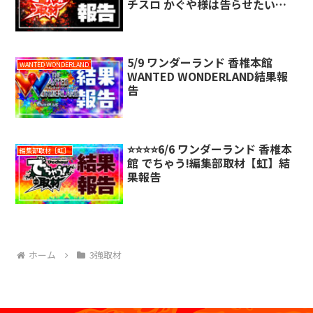
チスロ かぐや様は告らせたい】
結果報告
5/9 ワンダーランド 香椎本館
WANTED WONDERLAND
WANTED WONDERLAND結果報
告
⭐️⭐️⭐️⭐️6/6 ワンダーランド 香椎本
編集部取材［虹］
館 でちゃう!編集部取材【虹】結
果報告
ホーム
3強取材