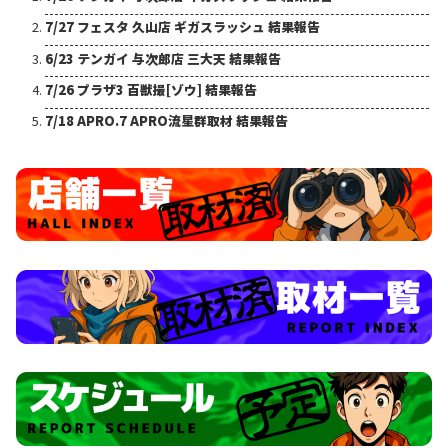
7/27 フェスタ 久山店 ギガスラッシュ 結果報告
6/23 テンガイ 与次郎店 三大天 結果報告
7/26 プラザ3 百獣撮[ゾウ] 結果報告
7/18 APRO.7 APRO流星群取材 結果報告