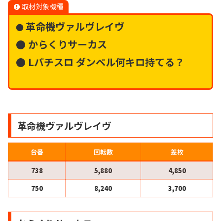
取材対象機種
革命機ヴァルヴレイヴ
●
●
からくりサーカス
● Lパチスロ ダンベル何キロ持てる？
革命機ヴァルヴレイヴ
台番
回転数
差枚
738
5,880
4,850
750
8,240
3,700