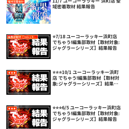
11/7 ユーコーラッキー 浜町店 聖
聖域密着取材
域密着取材 結果報告
⭐️7/18 ユーコーラッキー浜町店
編集部取材［スロット対象機種アリ］
でちゃう!編集部取材【取材対象:
ジャグラーシリーズ】結果報告
⭐️⭐️⭐️10/1 ユーコーラッキー浜町
★★★
店 でちゃう!編集部取材【取材対
象:ジャグラーシリーズ】結果報
告
⭐️⭐️⭐️6/5 ユーコーラッキー浜町店
★★★
でちゃう!編集部取材【取材対象:
ジャグラーシリーズ】結果報告