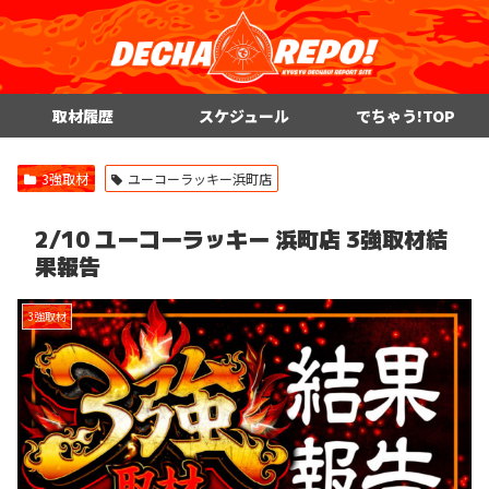
取材履歴
スケジュール
でちゃう!TOP
3強取材
ユーコーラッキー浜町店
2/10 ユーコーラッキー 浜町店 3強取材結
果報告
3強取材