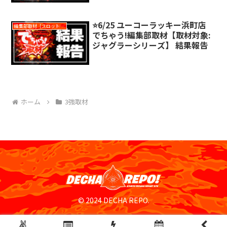
⭐️6/25 ユーコーラッキー浜町店
編集部取材［スロット対象機種アリ］
でちゃう!編集部取材【取材対象:
ジャグラーシリーズ】 結果報告
ホーム
3強取材
© 2024 DECHA REPO.