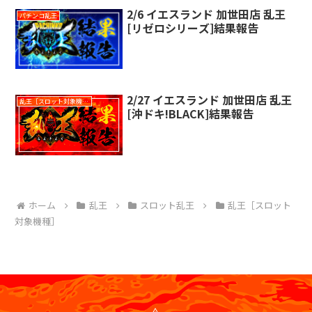
2/6 イエスランド 加世田店 乱王
パチンコ乱王
[リゼロシリーズ]結果報告
2/27 イエスランド 加世田店 乱王
乱王［スロット対象機種］
[沖ドキ!BLACK]結果報告
ホーム
乱王
スロット乱王
乱王［スロット
対象機種］