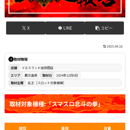
X
LINE
コピー
2025.04.16
取材情報
i
店舗
イエスランド加世田店
エリア
鹿児島県
取材日
2024年12月6日
取材企画
乱王［スロット対象機種］
取材対象機種:「スマスロ北斗の拳」
順位
差枚
台番