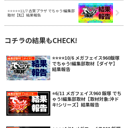
⭐️⭐️⭐️⭐️⭐️11/7 古賀プラザ でちゃう!編集部
取材【虹】結果報告
コチラの結果もCHECK!
⭐️⭐️⭐️⭐️10/6 メガフェイス960飯塚
編集部取材［ダイヤ］
でちゃう!編集部取材【ダイヤ】
結果報告
⭐️6/11 メガフェイス960 飯塚 でち
編集部取材［スロット対象機種アリ］
ゃう!編集部取材【取材対象:沖ド
キ!シリーズ】結果報告