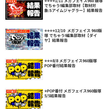
⭐️⭐️⭐️⭐️1/11 メガフェイス960 飯塚
★★★★
でちゃう!編集部取材【取材対
象:Sアイムジャグラー】結果報告
⭐️⭐️⭐️⭐️12/10 メガフェイス 960飯
編集部取材［ダイヤ］
塚 でちゃう!編集部取材【ダイ
ヤ】結果報告
⭐️⭐️⭐️8/8 メガフェイス960飯塚
POP番付
POP番付結果報告
⭐️POP番付 メガフェイス960飯塚
POP番付
5/5結果報告