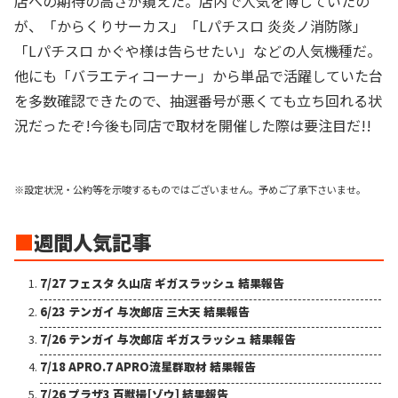
店への期待の高さが窺えた。店内で人気を博していたの
が、「からくりサーカス」「Lパチスロ 炎炎ノ消防隊」
「Lパチスロ かぐや様は告らせたい」などの人気機種だ。
他にも「バラエティコーナー」から単品で活躍していた台
を多数確認できたので、抽選番号が悪くても立ち回れる状
況だったぞ!今後も同店で取材を開催した際は要注目だ!!
※設定状況・公約等を示唆するものではございません。予めご了承下さいませ。
■
週間人気記事
7/27 フェスタ 久山店 ギガスラッシュ 結果報告
6/23 テンガイ 与次郎店 三大天 結果報告
7/26 テンガイ 与次郎店 ギガスラッシュ 結果報告
7/18 APRO.7 APRO流星群取材 結果報告
7/26 プラザ3 百獣撮[ゾウ] 結果報告