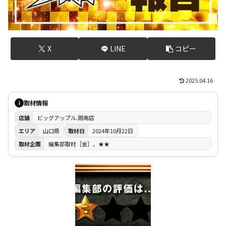
X
LINE
コピー
2025.04.16
取材情報
i
店舗
ビッグアップル.周南店
エリア
山口県
取材日
2024年10月22日
取材企画
編集部取材［金］、★★