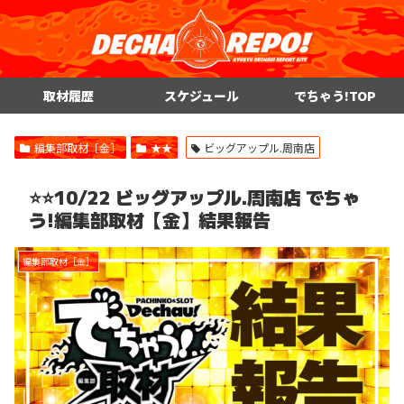
取材履歴
スケジュール
でちゃう!TOP
編集部取材［金］
★★
ビッグアップル.周南店
⭐️⭐️10/22 ビッグアップル.周南店 でちゃ
う!編集部取材【金】結果報告
編集部取材［金］