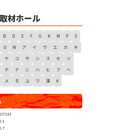
★
勇者たまピー取材
WANTED WONDERLAND
取材ホール
ギガスラッシュ
超ギガスラッシュ
B
D
E
F
G
K
M
P
S
新春スタートダッシュ取材
U
W
ア
イ
ウ
エ
カ
キ
GRAND WARS-新店実践録-
ケ
コ
サ
シ
ス
セ
ソ
UGEEEEEEE!
ギャラクシー取材
テ
ナ
ニ
ハ
ヒ
フ
ヘ
グランドクラッシュ
メ
モ
ユ
ワ
漢
#
トリプルユニオン
天極
A
玉屋共闘取材
SHOW TIME取材
LOT333
O.1
聖域取材
O.7
戸畑クエスト