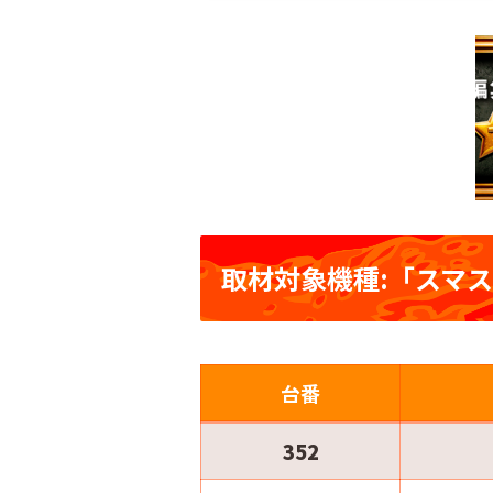
取材対象機種:「スマ
台番
352