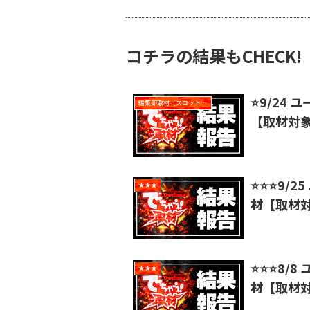
コチラの結果もCHECK!
⭐️9/2
編集部取材［スロット対象機種アリ］
【取材対
⭐️⭐️⭐️
★★★
材【取材
⭐️⭐️⭐️
★★★
材【取材