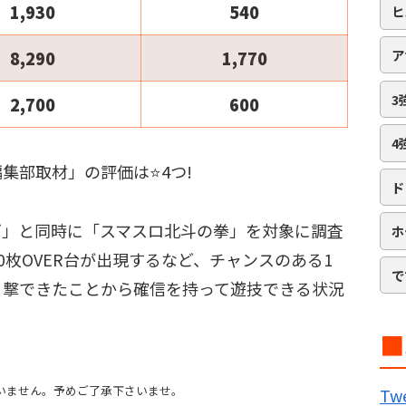
1,930
540
ヒ
ア
8,290
1,770
3
2,700
600
4
編集部取材」の評価は⭐️4つ!
ド
ズ」と同時に「スマスロ北斗の拳」を対象に調査
ホ
00枚OVER台が出現するなど、チャンスのある1
で
目撃できたことから確信を持って遊技できる状況
■
B
いません。予めご了承下さいませ。
Twe