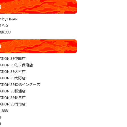
YUKO LUCKY×FACE 共闘取材
B
ヴァルヴレイヴ編集部一斉調査
 by HIKARI
三共闘取材
AM八女
熊本の陣
M原333
総力取材
D
協力取材
ゼッパチ取材
TATION 39中間店
TATION 39佐世保南店
TATION 39大村店
TATION 39大野店
TATION 39松橋インター店
TATION 39松浦店
TATION 39長与店
TATION 39門司店
.888
2
4