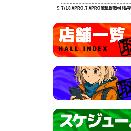
7/18 APRO.7 APRO流星群取材 結