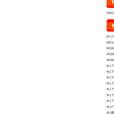
KIN
M'
MEG
MG
MG
MG
MJ
MJ
MJ
MJ
MJ
MJ
MJ
MJ
MJ