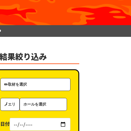
P
結果絞り込み
取
材
カ
エ
ホ
テ
リ
ー
ゴ
ア
ル
リ
日付
（タ
ー
グ）