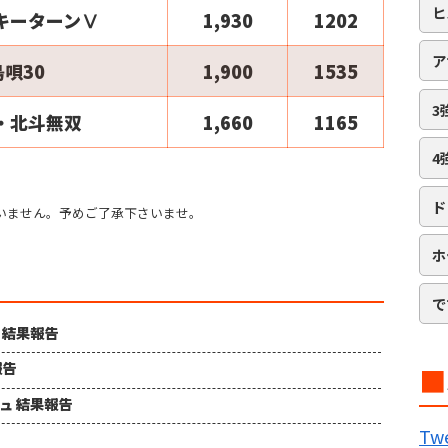
ヒ
キーターンⅤ
1,930
1202
ア
島唄30
1,900
1535
3
・北斗無双
1,660
1165
4
ド
いません。予めご了承下さいませ。
ホ
で
ュ 結果報告
報告
■
シュ 結果報告
B
Twe