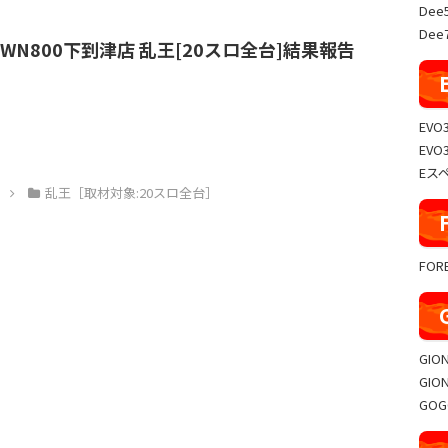
Dee
Dee7
9/20 P-TOWN800下到津店 乱王[20スロ全台]結果報告
EVO
EVO
Eス
乱王［取材対象:20スロ全台］
FO
GIO
GIO
GO