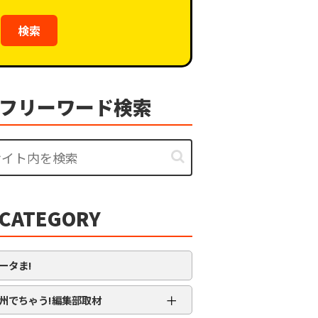
検索
フリーワード検索
CATEGORY
ータま!
＋
州でちゃう!編集部取材