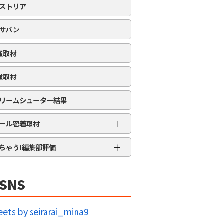
ストリア
サバン
強取材
強取材
リームシューター結果
＋
ール密着取材
APRO流星群取材
＋
ちゃう!編集部評価
三大天
★★★★★
5MENジャーズ
★★★★
SNS
久留米ジャック
★★★
IG BANG
★★
ets by seirarai_mina9
回胴の極意