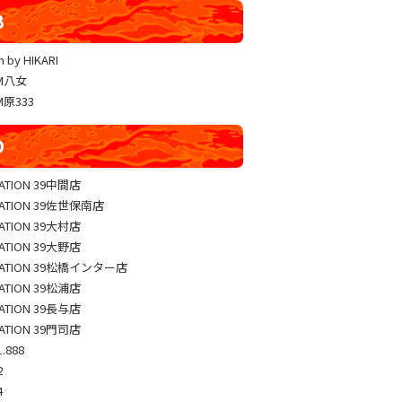
YUKO LUCKY×FACE 共闘取材
B
ヴァルヴレイヴ編集部一斉調査
 by HIKARI
三共闘取材
AM八女
熊本の陣
M原333
総力取材
D
協力取材
ゼッパチ取材
TATION 39中間店
TATION 39佐世保南店
TATION 39大村店
TATION 39大野店
TATION 39松橋インター店
TATION 39松浦店
TATION 39長与店
TATION 39門司店
.888
2
4