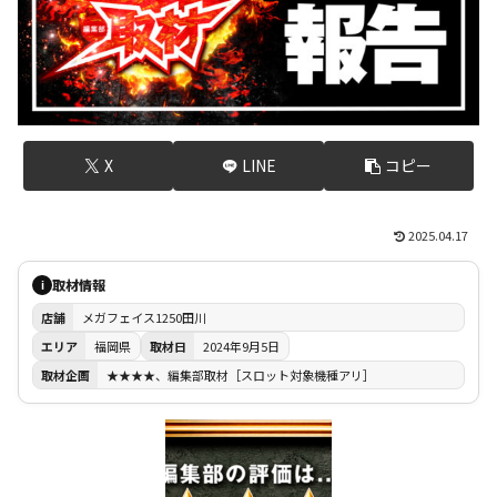
X
LINE
コピー
2025.04.17
取材情報
i
店舗
メガフェイス1250田川
エリア
福岡県
取材日
2024年9月5日
取材企画
★★★★、編集部取材［スロット対象機種アリ］