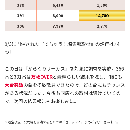
389
6,430
1,590
391
8,000
14,780
396
7,970
2,770
9/5に開催された『でちゃう！編集部取材』の評価は⭐️4
つ!
この日は「からくりサーカス」を対象に調査を実施。356
番と391番は
万枚OVER
と素晴らしい結果を残し、他にも
大台突破
の台を多数散見できたので、どの台にもチャンス
がある状況だった。今後も同店への取材は続けていくの
で、次回の結果報告もお楽しみに。
※設定状況・公約等を示唆するものではございません。予めご了承下さいませ。