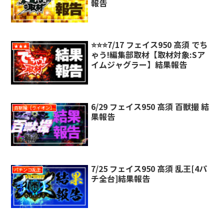
報告
⭐️⭐️⭐️7/17 フェイス950 高須 でち
★★★
ゃう!編集部取材【取材対象:Sア
イムジャグラー】結果報告
6/29 フェイス950 高須 百獣撮 結
百獣撮［ライオン］
果報告
7/25 フェイス950 高須 乱王[4パ
パチンコ乱王
チ全台]結果報告