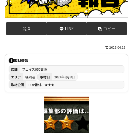
X
LINE
コピー
2025.04.18
取材情報
i
店舗
フェイス950高須
エリア
福岡県
取材日
2024年8月8日
取材企画
POP番付、★★★