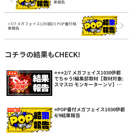
果報告
⭐️7/7 メガフェイス1250田川 POP番付結
果報告
コチラの結果もCHECK!
⭐️⭐️⭐️2/7 メガフェイス1030伊都
★★★
でちゃう!編集部取材【取材対象:
スマスロ モンキーターンⅤ】結
果報告
⭐️POP番付メガフェイス1030伊都
POP番付
4/9結果報告