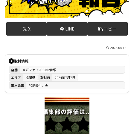
X
LINE
コピー
2025.04.18
取材情報
i
店舗
メガフェイス1030伊都
エリア
福岡県
取材日
2024年7月7日
取材企画
POP番付、★