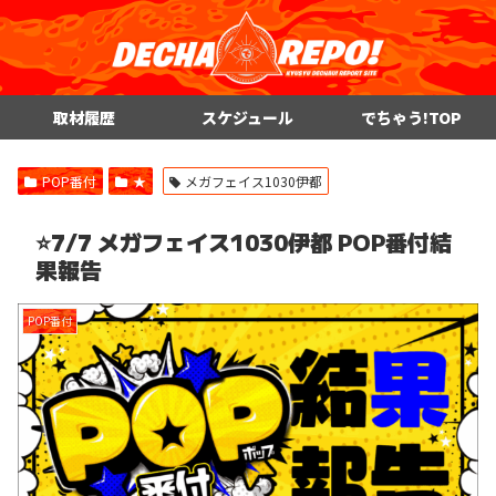
取材履歴
スケジュール
でちゃう!TOP
POP番付
★
メガフェイス1030伊都
⭐️7/7 メガフェイス1030伊都 POP番付結
果報告
POP番付