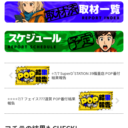
⭐️7/7 SuperD’STATION 39福重店 POP番付
結果報告
⭐️⭐️⭐️⭐️7/7 フェイス777遠賀 POP番付結果
報告