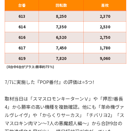
台番
回転数
差枚
613
8,250
2,370
614
7,350
2,530
616
6,520
2,750
617
7,450
1,780
619
7,820
9,060
(8台中6台がプラス:勝率約75%)
7/7に実施した『POP番付』の評価は⭐️5つ!
取材当日は「スマスロモンキーターンⅤ」や「押忍!番長
4」から勝率の高い機種を複数確認。他にも「革命機ヴァ
ルヴレイヴ」や「からくりサーカス」「チバリヨ2」「ス
マスロキン肉マン～7人の悪魔超人編～」から合計9台の