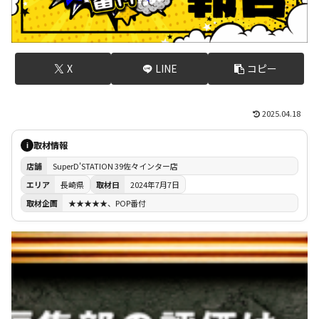
X
LINE
コピー
2025.04.18
取材情報
i
店舗
SuperD'STATION 39佐々インター店
エリア
長崎県
取材日
2024年7月7日
取材企画
★★★★★、POP番付