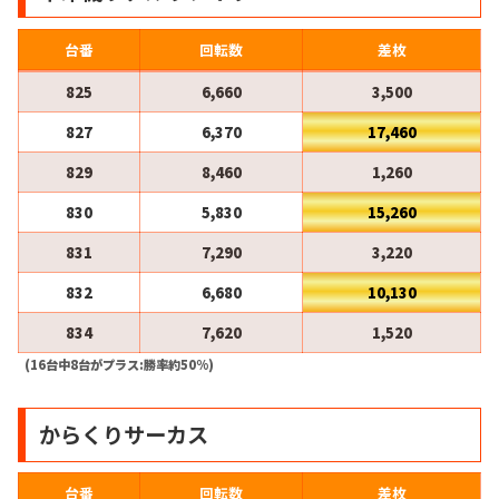
台番
回転数
差枚
825
6,660
3,500
827
6,370
17,460
829
8,460
1,260
830
5,830
15,260
831
7,290
3,220
832
6,680
10,130
834
7,620
1,520
(16台中8台がプラス:勝率約50%)
からくりサーカス
台番
回転数
差枚