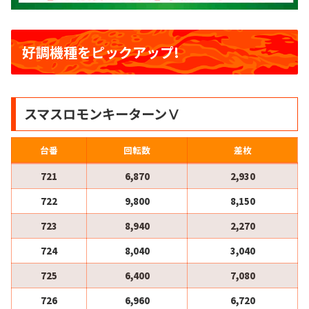
好調機種をピックアップ!
スマスロモンキーターンⅤ
台番
回転数
差枚
721
6,870
2,930
722
9,800
8,150
723
8,940
2,270
724
8,040
3,040
725
6,400
7,080
726
6,960
6,720